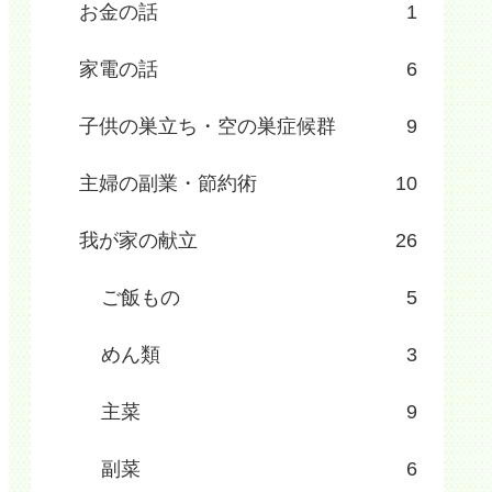
お金の話
1
家電の話
6
子供の巣立ち・空の巣症候群
9
主婦の副業・節約術
10
我が家の献立
26
ご飯もの
5
めん類
3
主菜
9
副菜
6