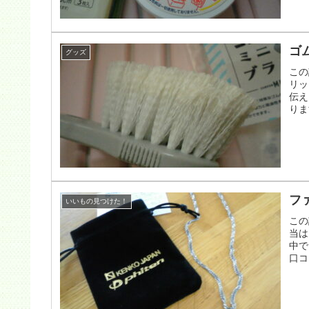
ゴ
グッズ
この
リッ
伝え
りま
フ
いいもの見つけた！
この
当は
中で
口コ