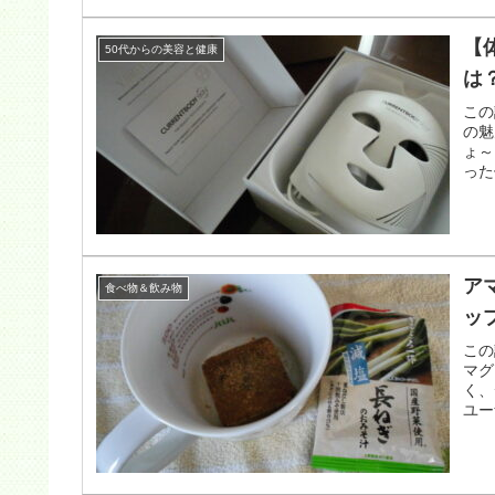
【
50代からの美容と健康
は
この
の魅
ょ～
った
ア
食べ物＆飲み物
ッ
この
マグ
く、
ユー