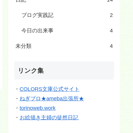
ブログ実践記
2
今日の出来事
4
未分類
4
リンク集
・
COLORS文庫公式サイト
・
ねぎブロ★ameba出張所★
・
torinoweb.work
・
お絵描き主婦の徒然日記