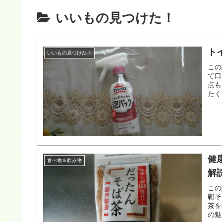
いいもの見つけた！
ト
いいもの見つけた！
この
て口
点も
たく
健
食べ物＆飲み物
解
この
靼そ
茶を
の魅