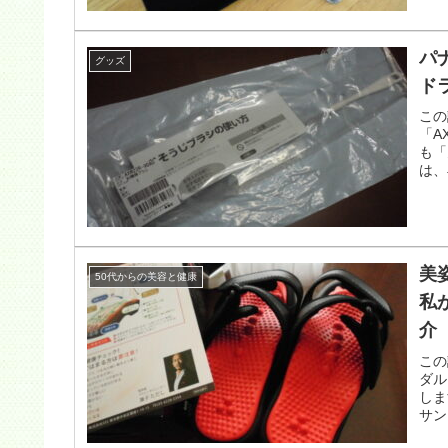
パ
グッズ
ド
この
「A
も「
は、
美
50代からの美容と健康
私
介
この
ダル
しま
サン