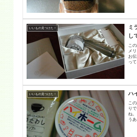
ミ
いいもの見つけた！
し
この
メリ
お伝
って
ハ
いいもの見つけた！
この
りで
ね。
うあ