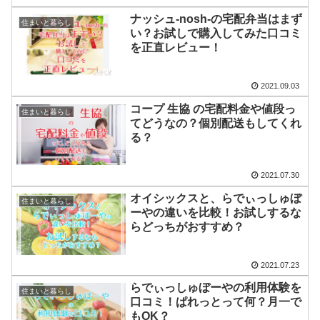
ナッシュ-nosh-の宅配弁当はまず
住まいと暮らし
い？お試しで購入してみた口コミ
を正直レビュー！
2021.09.03
コープ 生協 の宅配料金や値段っ
住まいと暮らし
てどうなの？個別配送もしてくれ
る？
2021.07.30
オイシックスと、らでぃっしゅぼ
住まいと暮らし
ーやの違いを比較！お試しするな
らどっちがおすすめ？
2021.07.23
らでぃっしゅぼーやの利用体験を
住まいと暮らし
口コミ！ぱれっとって何？月一で
もOK？