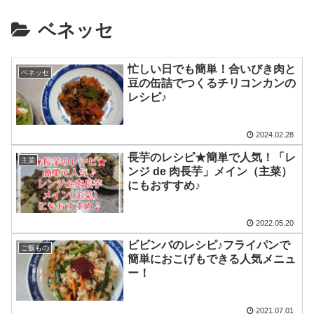
ベネッセ
忙しい日でも簡単！合いびき肉と
ベネッセ
豆の缶詰でつくるチリコンカンの
レシピ♪
2024.02.28
長芋のレシピ★簡単で人気！「レ
主菜
ンジ de 肉長芋」メイン（主菜）
にもおすすめ♪
2022.05.20
ビビンバのレシピ♪フライパンで
ご飯もの
簡単におこげもできる人気メニュ
ー！
2021.07.01