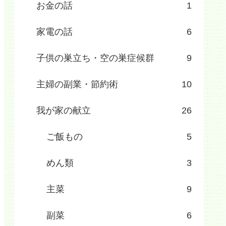
お金の話
1
家電の話
6
子供の巣立ち・空の巣症候群
9
主婦の副業・節約術
10
我が家の献立
26
ご飯もの
5
めん類
3
主菜
9
副菜
6