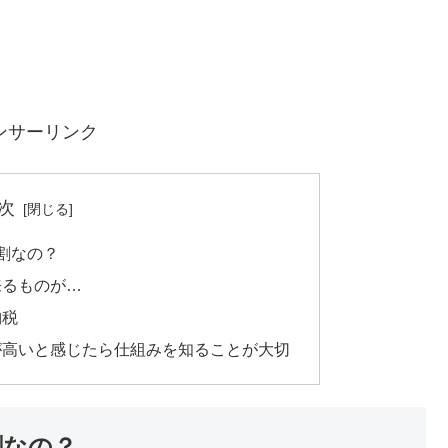
ンサーリンク
次
割なの？
来るものが…
納税
が高いと感じたら仕組みを知ることが大切
割なの？