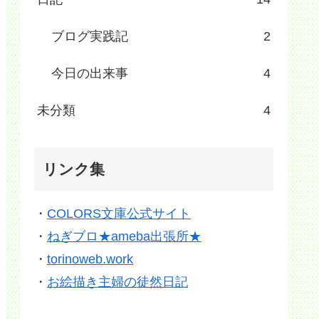
ブログ実践記
2
今日の出来事
4
未分類
4
リンク集
・
COLORS文庫公式サイト
・
ねぎブロ★ameba出張所★
・
torinoweb.work
・
お絵描き主婦の徒然日記