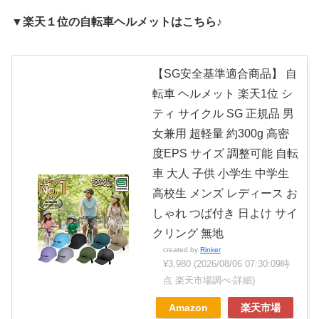
▼楽天１位の自転車ヘルメットはこちら♪
【SG安全基準適合商品】 自
転車 ヘルメット 楽天1位 シ
ティ サイクル SG 正規品 男
女兼用 超軽量 約300g 高密
度EPS サイズ 調整可能 自転
車 大人 子供 小学生 中学生
高校生 メンズ レディース お
しゃれ つば付き 日よけ サイ
クリング 無地
created by
Rinker
¥3,980
(2026/08/06 07:30:09時
点 楽天市場調べ-
詳細)
Amazon
楽天市場