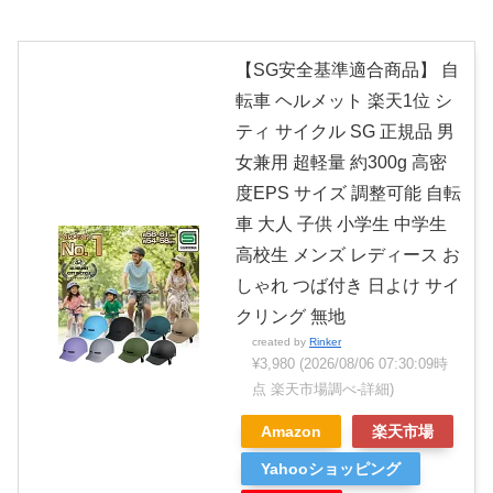
【SG安全基準適合商品】 自
転車 ヘルメット 楽天1位 シ
ティ サイクル SG 正規品 男
女兼用 超軽量 約300g 高密
度EPS サイズ 調整可能 自転
車 大人 子供 小学生 中学生
高校生 メンズ レディース お
しゃれ つば付き 日よけ サイ
クリング 無地
created by
Rinker
¥3,980
(2026/08/06 07:30:09時
点 楽天市場調べ-
詳細)
Amazon
楽天市場
Yahooショッピング