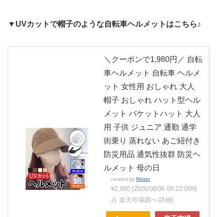
▼UVカットで帽子のような自転車ヘルメットはこちら♪
＼クーポンで1,980円／ 自転
車ヘルメット 自転車 ヘルメ
ット 女性用 おしゃれ 大人
帽子 おしゃれ ハット型ヘル
メット バケットハット 大人
用 子供 ジュニア 通勤 通学
街乗り 蒸れない あご紐付き
防災用品 通気性抜群 防災ヘ
ルメット 母の日
created by
Rinker
¥2,980
(2026/08/06 08:22:00時
点 楽天市場調べ-
詳細)