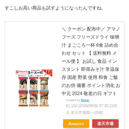
すこしお高い商品も試すようになったんですね。
＼ クーポン 配布中／ アマノ
フーズ フリーズドライ 味噌
汁 まごころ一杯 6食 詰め合
わせ セット 【 送料無料 メ
ール便 】 お試し 食品 イン
スタント 即席みそ汁 常温保
存 国産 野菜 使用 和食 ご飯
のお供 備蓄 ポイント消化 お
中元 2024 敬老の日 ギフト
created by
Rinker
¥1,150
(2026/08/06 07:30:21時
点 楽天市場調べ-
詳細)
Amazon
楽天市場