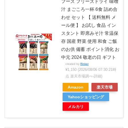
フーズ フリーズドライ 味噌
汁 まごころ一杯 6食 詰め合
わせ セット 【 送料無料 メ
ール便 】 お試し 食品 イン
スタント 即席みそ汁 常温保
存 国産 野菜 使用 和食 ご飯
のお供 備蓄 ポイント消化 お
中元 2024 敬老の日 ギフト
created by
Rinker
¥1,150
(2026/08/06 07:30:21時
点 楽天市場調べ-
詳細)
Amazon
楽天市場
Yahooショッピング
メルカリ