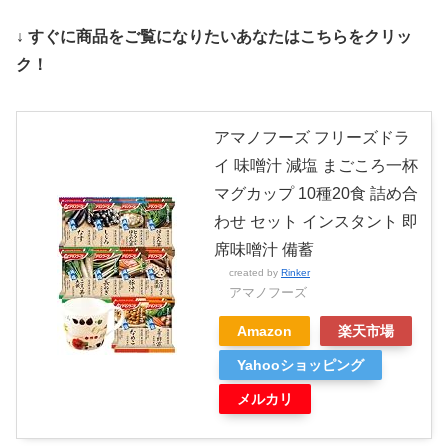
↓ すぐに商品をご覧になりたいあなたはこちらをクリッ
ク！
アマノフーズ フリーズドラ
イ 味噌汁 減塩 まごころ一杯
マグカップ 10種20食 詰め合
わせ セット インスタント 即
席味噌汁 備蓄
created by
Rinker
アマノフーズ
Amazon
楽天市場
Yahooショッピング
メルカリ