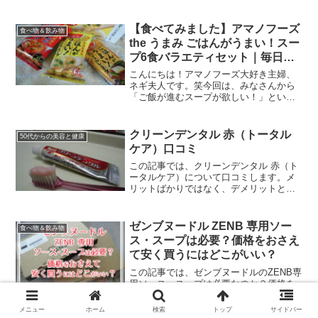
【食べてみました】アマノフーズ
食べ物＆飲み物
the うまみ ごはんがうまい！スー
プ6食バラエティセット｜毎日の
ご飯がもっと楽しくなる魔法のス
こんにちは！アマノフーズ大好き主婦、
ープ
ネギ夫人です。笑今回は、みなさんから
「ご飯が進むスープが欲しい！」という
リクエストをたくさんいただいたので、
「アマノフーズ the うまみ ごはんがうま
い！スープ」を紹介します。それでは、
クリーンデンタル 赤（トータル
50代からの美容と健康
早速いってみまし...
ケア）口コミ
この記事では、クリーンデンタル 赤（ト
ータルケア）について口コミします。メ
リットばかりではなく、デメリットと考
えられる点も包みかくさずお伝えします
ね。他のユーザーさんたちの口コミもた
くさん読んだので、まとめたッス。少し
ゼンブヌードル ZENB 専用ソー
食べ物＆飲み物
でもあなたのご参考にな...
ス・スープは必要？価格をおさえ
て安く買うにはどこがいい？
この記事では、ゼンブヌードルのZENB専
用ソース・スープは必要なのか？価格を
おさえて安く買うにはどこがいいかなど
を紹介します。専用ソースやスープを使
メニュー
ホーム
検索
トップ
サイドバー
わない、簡単節約レシピアイデアも紹介