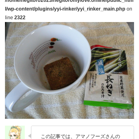
/home/negitoro2023/negitoromylove.online/public_htm
l/wp-content/plugins/yyi-rinker/yyi_rinker_main.php
on
line
2322
この記事では、アマノフーズさんの