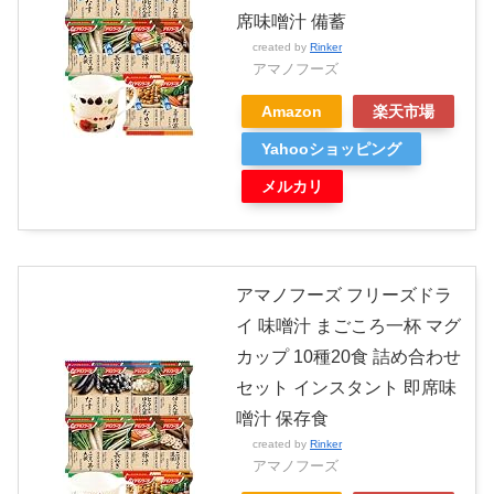
席味噌汁 備蓄
created by
Rinker
アマノフーズ
Amazon
楽天市場
Yahooショッピング
メルカリ
アマノフーズ フリーズドラ
イ 味噌汁 まごころ一杯 マグ
カップ 10種20食 詰め合わせ
セット インスタント 即席味
噌汁 保存食
created by
Rinker
アマノフーズ