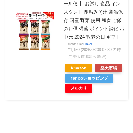
ール便 】 お試し 食品 イン
スタント 即席みそ汁 常温保
存 国産 野菜 使用 和食 ご飯
のお供 備蓄 ポイント消化 お
中元 2024 敬老の日 ギフト
created by
Rinker
¥1,150
(2026/08/06 07:30:21時
点 楽天市場調べ-
詳細)
Amazon
楽天市場
Yahooショッピング
メルカリ