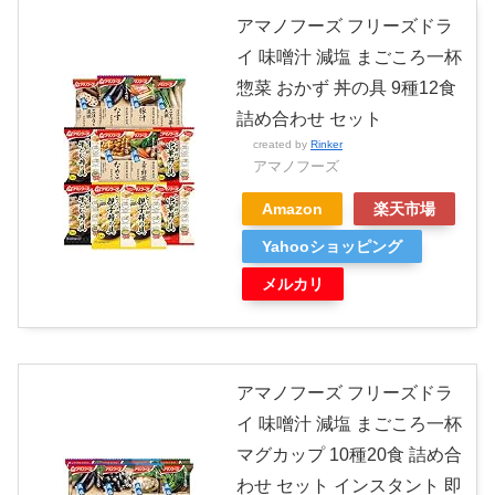
アマノフーズ フリーズドラ
イ 味噌汁 減塩 まごころ一杯
惣菜 おかず 丼の具 9種12食
詰め合わせ セット
created by
Rinker
アマノフーズ
Amazon
楽天市場
Yahooショッピング
メルカリ
アマノフーズ フリーズドラ
イ 味噌汁 減塩 まごころ一杯
マグカップ 10種20食 詰め合
わせ セット インスタント 即