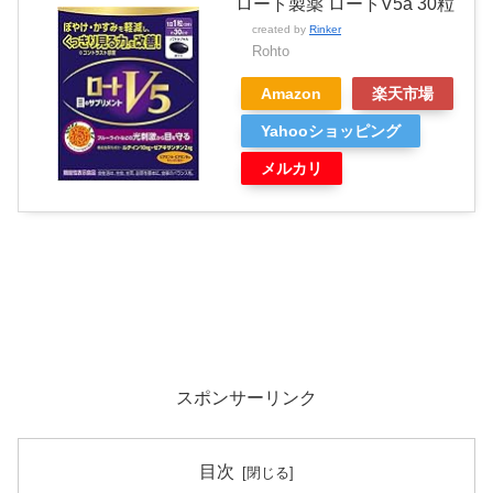
ロート製薬 ロートV5a 30粒
created by
Rinker
Rohto
Amazon
楽天市場
Yahooショッピング
メルカリ
スポンサーリンク
目次