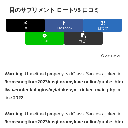
目のサプリメント ロートV5 口コミ
X
Facebook
はてブ
LINE
コピー
2024.08.21
Warning
: Undefined property: stdClass::$access_token in
/home/negitoro2023/negitoromylove.online/public_htm
l/wp-content/plugins/yyi-rinker/yyi_rinker_main.php
on
line
2322
Warning
: Undefined property: stdClass::$access_token in
/home/negitoro2023/negitoromylove.online/public_htm