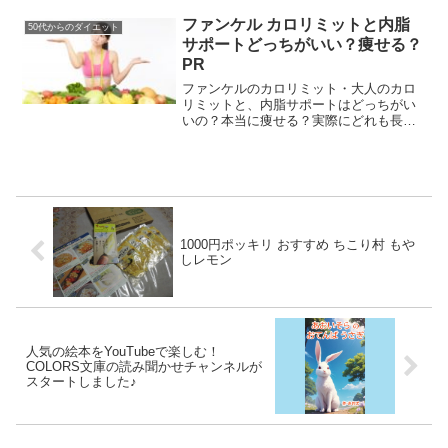
くさずお伝えしますね。他のユーザーさ
んたちの口コミもたくさん読んだので、
ファンケル カロリミットと内脂
50代からのダイエット
まとめたッス。少しでもあな...
サポートどっちがいい？痩せる？
PR
ファンケルのカロリミット・大人のカロ
リミットと、内脂サポートはどっちがい
いの？本当に痩せる？実際にどれも長期
摂取の経験がある私がお答えします♪
1000円ポッキリ おすすめ ちこり村 もや
しレモン
人気の絵本をYouTubeで楽しむ！
COLORS文庫の読み聞かせチャンネルが
スタートしました♪