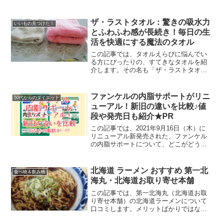
れる点も包みかくさずお伝えしますね。
他のユーザーさんたちの口コミもたくさ
ん読んだので、まとめたッス。少しでも
ザ・ラストタオル：驚きの吸水力
いいもの見つけた！
あなたのご参考になれまし...
とふわふわ感が長続き！毎日の生
活を快適にする魔法のタオル
この記事では、タオルえらびに悩んでい
る方にぴったりの、すてきなタオルを紹
介します。その名も「ザ・ラストタオ
ル」。このタオル、本当におどろきのつ
かい心地なんです。他のユーザーさんた
ちの口コミもたくさん読んだので、まと
ファンケルの内脂サポートがリニ
50代からのダイエット
めたッス。少しでもあなたの...
ューアル！新旧の違いを比較♪値
段や発売日も紹介★PR
この記事では、2021年9月16日（木）に
リニューアル新発売された、ファンケル
の内脂サポートについて、どこがどう新
しくなったのかをわかりやすく紹介しま
す。おなかの脂肪を減らす機能が強化さ
れた、新・内脂サポート。これは気にな
北海道 ラーメン おすすめ 第一北
食べ物＆飲み物
りますね。
海丸・北海道お取り寄せ本舗
この記事では、第一北海丸（北海道お取
り寄せ本舗）の北海道ラーメンについて
口コミします。メリットばかりではな
く、デメリットと考えられる点も包みか