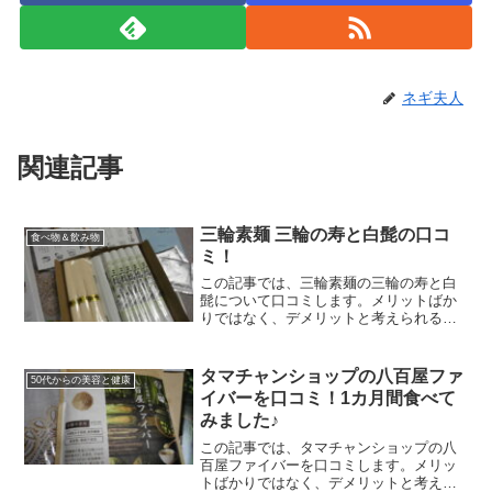
ネギ夫人
関連記事
三輪素麺 三輪の寿と白髭の口コ
食べ物＆飲み物
ミ！
この記事では、三輪素麺の三輪の寿と白
髭について口コミします。メリットばか
りではなく、デメリットと考えられる点
も包みかくさずお伝えしますね。他のユ
ーザーさんたちの口コミもたくさん読ん
だので、まとめたッス。少しでもあなた
タマチャンショップの八百屋ファ
50代からの美容と健康
のご参考になれましたら幸...
イバーを口コミ！1カ月間食べて
みました♪
この記事では、タマチャンショップの八
百屋ファイバーを口コミします。メリッ
トばかりではなく、デメリットと考えら