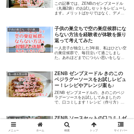
この記事では、ZENBのゼンブヌードル
（丸麺2袋）のお試しセットをレビューし
ます。メリットばかりではなく、デメリ
ットと考えられる点も包みかくさずお伝
えしますね。最安値やどこに売ってるか
なども調べましたので、ご参考になれば
子供の巣立ちで空の巣症候群にな
子供の巣立ち・空の巣症候群
幸いです。
らない方法を経験者が体験を振り
返って考えてみた
一人息子が独立した3年前、私はひどい空
の巣症候群で、毎日泣いて過ごしまし
た。あれほどまでにつらい思いをしない
ですむ方法はなかったのか…当時しらべ
た情報や自分の経験から、子供の巣立ち
で寂しい思いをしないためにできること
ZENB ゼンブヌードル きのこの
食べ物＆飲み物
をまとめてみました。どうぞ、ご覧くだ
ベジラグーソースをお試しレビュ
さい。
ー！レシピやアレンジ案も♪
ZENB ゼンブヌードルの、きのこのベジ
ラグーソースをお試ししてみましたの
で、口コミします！レシピ（作り方）や
アレンジ案も紹介しますので、ご参考に
なりましたら幸いです♪
ZENB ソースセットの口コミ！ゼ
食べ物＆飲み物
ンブヌードルを安く買う方法や送
料無料クーポンも紹介します。
メニュー
ホーム
検索
トップ
サイドバー