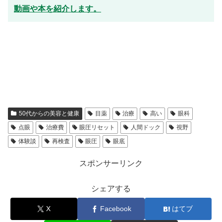
動画や本を紹介します。
50代からの美容と健康
目薬
治療
高い
眼科
点眼
治療費
眼圧リセット
人間ドック
視野
体験談
再検査
眼圧
眼底
スポンサーリンク
シェアする
X
Facebook
はてブ