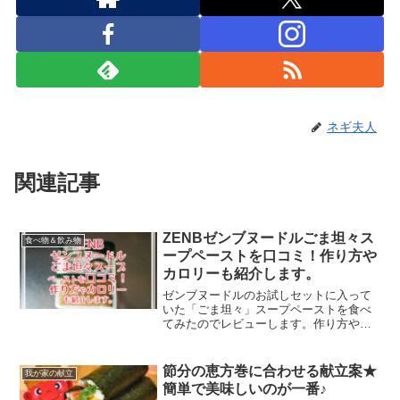
ネギ夫人
関連記事
ZENBゼンブヌードルごま坦々ス
食べ物＆飲み物
ープペーストを口コミ！作り方や
カロリーも紹介します。
ゼンブヌードルのお試しセットに入って
いた「ごま坦々」スープペーストを食べ
てみたのでレビューします。作り方やカ
ロリー、どこに売ってるかなども紹介し
ますね。
節分の恵方巻に合わせる献立案★
我が家の献立
簡単で美味しいのが一番♪