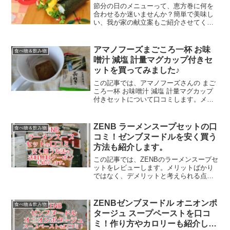
節分の日のメニューって、恵方巻に何を
合わせるか迷いませんか？簡単で美味し
い、我が家の献立案もご紹介させてくだ
さいね♪
アマノフーズまごころ一杯 お味
食べ物＆飲み物
噌汁 減塩 計量マグカップ付きセ
ットを買ってみました♪
この記事では、アマノフーズさんの まご
ころ一杯 お味噌汁 減塩 計量マグカップ
付きセットについて口コミします。メリ
ットばかりではなく、デメリットと考え
られる点も包みかくさずお伝えします
ね。他のユーザーさんたちの口コミもた
ZENB ラーメンスープセットの口
食べ物＆飲み物
くさん読んだので、ま...
コミ！ゼンブヌードルを安く買う
方法も紹介します。
この記事では、ZENBのラーメンスープセ
ットをレビューします。メリットばかり
ではなく、デメリットと考えられる点も
シッカリお伝えしますね。ゼンブヌード
ルを安く買う方法や送料無料クーポンも
紹介しますので、ご参考になれば幸いで
ZENBゼンブヌードル オニオンポ
食べ物＆飲み物
す。
タージュ スープペーストを口コ
ミ！作り方やカロリーも紹介しま