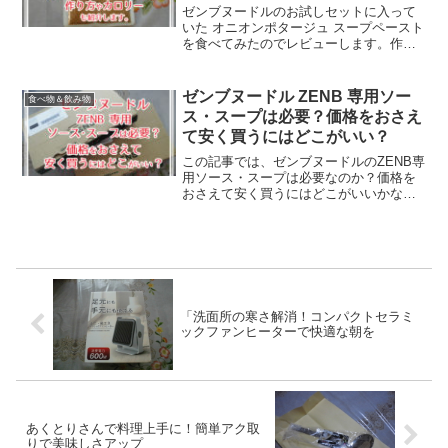
す。
ゼンブヌードルのお試しセットに入って
いた オニオンポタージュ スープペースト
を食べてみたのでレビューします。作り
方やカロリー、どこに売ってるかなども
紹介しますね。
ゼンブヌードル ZENB 専用ソー
食べ物＆飲み物
ス・スープは必要？価格をおさえ
て安く買うにはどこがいい？
この記事では、ゼンブヌードルのZENB専
用ソース・スープは必要なのか？価格を
おさえて安く買うにはどこがいいかなど
を紹介します。専用ソースやスープを使
わない、簡単節約レシピアイデアも紹介
します。
「洗面所の寒さ解消！コンパクトセラミ
ックファンヒーターで快適な朝を
あくとりさんで料理上手に！簡単アク取
りで美味しさアップ