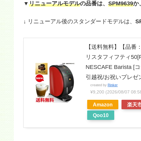
▼
リニューアルモデル
の品番は、
SPM9639
か
↓ リニューアル後のスタンダードモデルは、
S
【送料無料】【品番：
リスタフィフティ50[
NESCAFE Baris
引越祝/お祝いプレゼン
created by
Rinker
¥9,200
(2026/08/07 0
Amazon
楽天
Qoo10