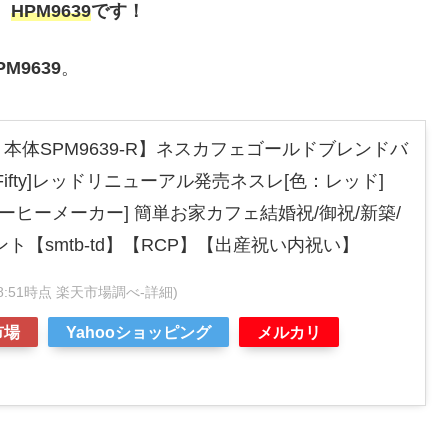
、
HPM9639
です！
PM9639
。
本体SPM9639-R】ネスカフェゴールドブレンドバ
Fifty]レッドリニューアル発売ネスレ[色：レッド]
ta [コーヒーメーカー] 簡単お家カフェ結婚祝/御祝/新築/
ト【smtb-td】【RCP】【出産祝い内祝い】
8:58:51時点 楽天市場調べ-
詳細)
市場
Yahooショッピング
メルカリ