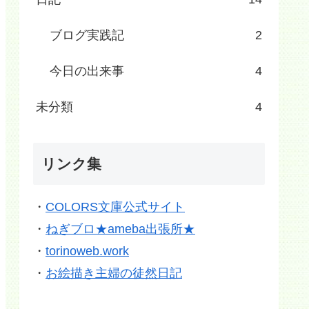
ブログ実践記
2
今日の出来事
4
未分類
4
リンク集
・
COLORS文庫公式サイト
・
ねぎブロ★ameba出張所★
・
torinoweb.work
・
お絵描き主婦の徒然日記