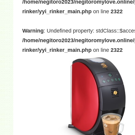
/home/negitoro2023/negitoromylove.online/
rinker/yyi_rinker_main.php
on line
2322
Warning
: Undefined property: stdClass::$acce
/home/negitoro2023/negitoromylove.online/
rinker/yyi_rinker_main.php
on line
2322