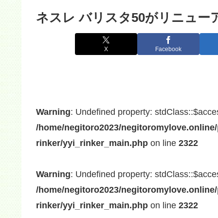
ネスレ バリスタ50がリニュ
X
Facebook
Warning
: Undefined property: stdClass::$acce
/home/negitoro2023/negitoromylove.online/
rinker/yyi_rinker_main.php
on line
2322
Warning
: Undefined property: stdClass::$acce
/home/negitoro2023/negitoromylove.online/
rinker/yyi_rinker_main.php
on line
2322