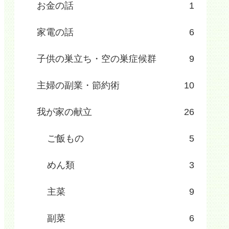
お金の話
1
家電の話
6
子供の巣立ち・空の巣症候群
9
主婦の副業・節約術
10
我が家の献立
26
ご飯もの
5
めん類
3
主菜
9
副菜
6