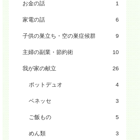
お金の話
1
家電の話
6
子供の巣立ち・空の巣症候群
9
主婦の副業・節約術
10
我が家の献立
26
ポットデュオ
4
ベネッセ
3
ご飯もの
5
めん類
3