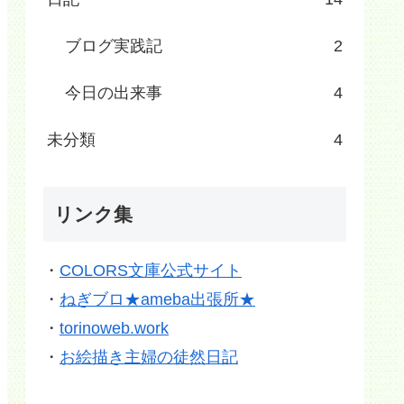
ブログ実践記
2
今日の出来事
4
未分類
4
リンク集
・
COLORS文庫公式サイト
・
ねぎブロ★ameba出張所★
・
torinoweb.work
・
お絵描き主婦の徒然日記