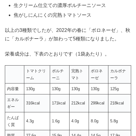
生クリーム仕立ての濃厚ポルチーニソース
焦がしにんにくの完熟トマトソース
以上の3種類でしたが、2022年の春に「ボロネーゼ」、秋
に「カルボナーラ」が加わって5種類になりました。
栄養成分は、下表のとおりです（1袋あたり）。
トマトクリ
ポルチ
完熟ト
ボロネ
カルボナ
ーム
ーニ
マト
ーゼ
ーラ
内容量
130g
130g
130g
130g
125g
エネル
316kcal
171kcal
212kcal
299kcal
218kcal
ギー
たんぱ
4.3g
1.6g
4.0g
8.0g
5.8g
く質
脂質
27.6g
15.9g
14.4g
14.5g
17.9g