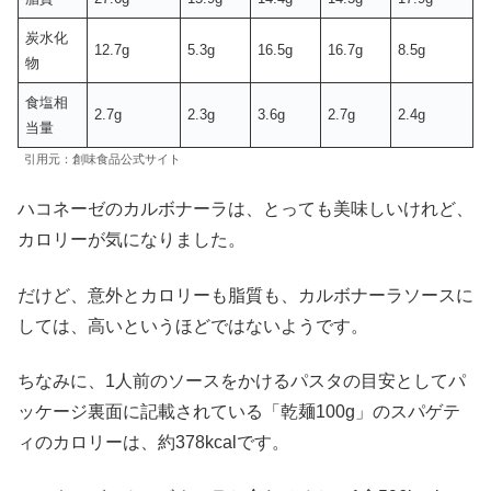
炭水化
12.7g
5.3g
16.5g
16.7g
8.5g
物
食塩相
2.7g
2.3g
3.6g
2.7g
2.4g
当量
引用元：創味食品公式サイト
ハコネーゼのカルボナーラは、とっても美味しいけれど、
カロリーが気になりました。
だけど、意外とカロリーも脂質も、カルボナーラソースに
しては、高いというほどではないようです。
ちなみに、1人前のソースをかけるパスタの目安としてパ
ッケージ裏面に記載されている「乾麺100g」のスパゲテ
ィのカロリーは、約378kcalです。