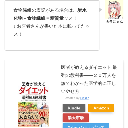
食物繊維の表記がある場合は、
炭水
化物－食物繊維＝糖質量
ッス！
↓ お医者さんが書いた本に載ってたッ
ス！
医者が教えるダイエット 最
強の教科書――２０万人を
診てわかった医学的に正し
いやせ方
created by
Rinker
Kindle
Amazon
楽天市場
Yahooショッピング