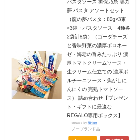
パスタソース 揖保乃糸 龍の
夢 パスタ アソートセット
（龍の夢パスタ：80g×3束
×3袋・パスタソース：4種各
2袋計8袋）（ゴーダチーズ
と香味野菜の濃厚ボロネー
ゼ・海老の旨みたっぷり 濃
厚トマトクリームソース・
生クリーム仕立ての 濃厚ポ
ルチーニソース・焦がしに
んにくの 完熟トマトソー
ス） 詰め合わせ【プレゼン
ト・ギフトに最適な
REGALO専用ボックス】
created by
Rinker
ノーブランド品