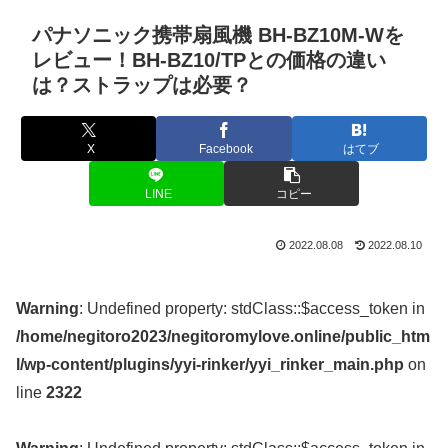
パナソニック携帯扇風機 BH-BZ10M-Wを
レビュー！BH-BZ10/TPとの価格の違い
は？ストラップは必要？
X
Facebook
はてブ
LINE
コピー
2022.08.08
2022.08.10
Warning
: Undefined property: stdClass::$access_token in
/home/negitoro2023/negitoromylove.online/public_htm
l/wp-content/plugins/yyi-rinker/yyi_rinker_main.php
on
line
2322