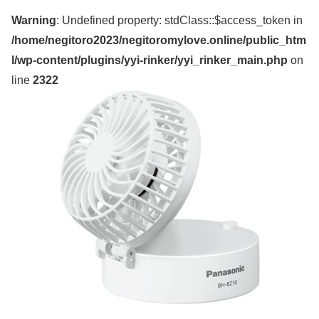
Warning
: Undefined property: stdClass::$access_token in
/home/negitoro2023/negitoromylove.online/public_htm
l/wp-content/plugins/yyi-rinker/yyi_rinker_main.php
on
line
2322