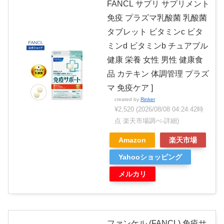
FANCL サプリ サプリメント
免疫 プラズマ乳酸菌 乳酸菌
タブレット ビタミンc ビタ
ミンd ビタミンb チュアブル
健康 栄養 女性 男性 健康食
品 カテキン 体調管理 プラズ
マ 免疫ケア ]
created by
Rinker
¥2,520
(2026/08/08 04:24:42時
点 楽天市場調べ-
詳細)
Amazon
楽天市場
Yahooショッピング
メルカリ
ファンケル (FANCL) 免疫サ