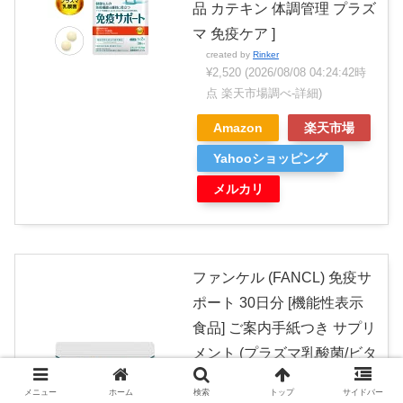
品 カテキン 体調管理 プラズ
マ 免疫ケア ]
created by
Rinker
¥2,520
(2026/08/08 04:24:42時
点 楽天市場調べ-
詳細)
Amazon
楽天市場
Yahooショッピング
メルカリ
ファンケル (FANCL) 免疫サ
ポート 30日分 [機能性表示
食品] ご案内手紙つき サプリ
メント (プラズマ乳酸菌/ビタ
ミン/免疫ケア) レモンヨーグ
メニュー
ホーム
検索
トップ
サイドバー