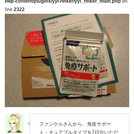
l/wp-content/plugins/yyi-rinker/yyi_rinker_main.php
on
line
2322
ファンケルさんから、免疫サポー
ト・チュアブルタイプを7日分いただ