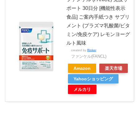
ポート 30日分 [機能性表示
食品] ご案内手紙つき サプリ
メント (プラズマ乳酸菌/ビタ
ミン/免疫ケア) レモンヨーグ
ルト風味
created by
Rinker
ファンケル(FANCL)
Amazon
楽天市場
Yahooショッピング
メルカリ