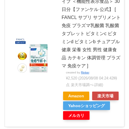
イプ ＜機能性表示食品＞ 30
日分【ファンケル 公式】 [
FANCL サプリ サプリメント
免疫 プラズマ乳酸菌 乳酸菌
タブレット ビタミンc ビタ
ミンd ビタミンb チュアブル
健康 栄養 女性 男性 健康食
品 カテキン 体調管理 プラズ
マ 免疫ケア ]
created by
Rinker
¥2,520
(2026/08/08 04:24:42時
点 楽天市場調べ-
詳細)
Amazon
楽天市場
Yahooショッピング
メルカリ