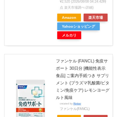
¥2,520
(2026/08/08 04:24:42時
点 楽天市場調べ-
詳細)
Amazon
楽天市場
Yahooショッピング
メルカリ
ファンケル (FANCL) 免疫サ
ポート 30日分 [機能性表示
食品] ご案内手紙つき サプリ
メント (プラズマ乳酸菌/ビタ
ミン/免疫ケア) レモンヨーグ
ルト風味
created by
Rinker
ファンケル(FANCL)