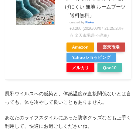
げにくい 無地 ルームブーツ
「送料無料」
created by
Rinker
¥3,280
(2026/08/07 21:25:28時
点 楽天市場調べ-
詳細)
Amazon
楽天市場
Yahooショッピング
メルカリ
Qoo10
風邪ウイルスへの感染と、体感温度が直接関係ないとは言
っても、体を冷やして良いこともありません。
あなたのライフスタイルにあった防寒グッズなども上手く
利用して、快適にお過ごしくださいね。