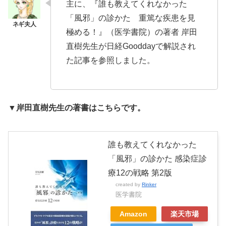
主に、『誰も教えてくれなかった
「風邪」の診かた 重篤な疾患を見
極める！』（医学書院）の著者 岸田
直樹先生が日経Gooddayで解説され
た記事を参照しました。
▼岸田直樹先生の著書はこちらです。
誰も教えてくれなかった
「風邪」の診かた 感染症診
療12の戦略 第2版
created by
Rinker
医学書院
Amazon
楽天市場