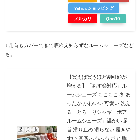
Yahooショッピング
メルカリ
Qoo10
↓ 足首もカバーできて底冷え知らずなルームシューズなど
も。
【買えば買うほど割引額が
増える】「あす楽対応」ル
ームシューズ もこもこ 冬 あ
ったか かわいい 可愛い 洗え
る「とろーりシャギーボア
ルームシューズ」温かい 足
首 滑り止め 滑らない 履きや
すい 厚底 ふわふわ ボア 脱