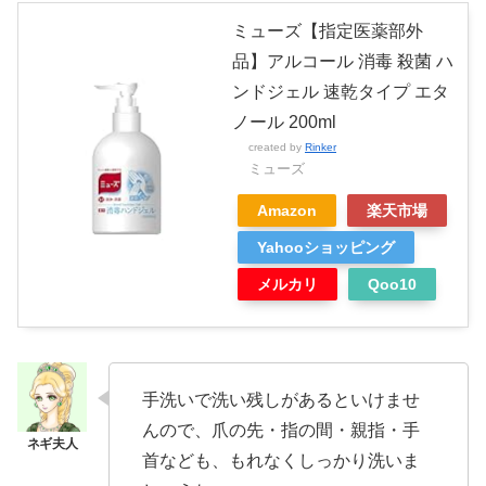
ミューズ【指定医薬部外
品】アルコール 消毒 殺菌 ハ
ンドジェル 速乾タイプ エタ
ノール 200ml
created by
Rinker
ミューズ
Amazon
楽天市場
Yahooショッピング
メルカリ
Qoo10
手洗いで洗い残しがあるといけませ
んので、爪の先・指の間・親指・手
首なども、もれなくしっかり洗いま