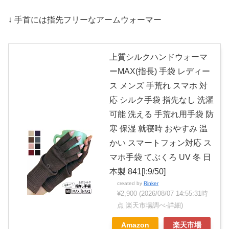
↓ 手首には指先フリーなアームウォーマー
上質シルクハンドウォーマ
ーMAX(指長) 手袋 レディー
ス メンズ 手荒れ スマホ 対
応 シルク手袋 指先なし 洗濯
可能 洗える 手荒れ用手袋 防
寒 保湿 就寝時 おやすみ 温
かい スマートフォン対応 ス
マホ手袋 てぶくろ UV 冬 日
本製 841[I:9/50]
created by
Rinker
¥2,900
(2026/08/07 14:55:31時
点 楽天市場調べ-
詳細)
Amazon
楽天市場