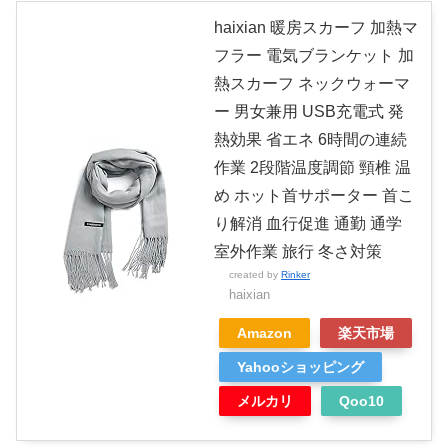
haixian 暖房スカーフ 加熱マ
フラー 電気ブランケット 加
熱スカーフ ネックウォーマ
ー 男女兼用 USB充電式 発
熱効果 省エネ 6時間の連続
作業 2段階温度調節 頸椎 温
め ホット首サポーター 首こ
り解消 血行促進 通勤 通学
室外作業 旅行 冬さ対策
created by
Rinker
haixian
Amazon
楽天市場
Yahooショッピング
メルカリ
Qoo10