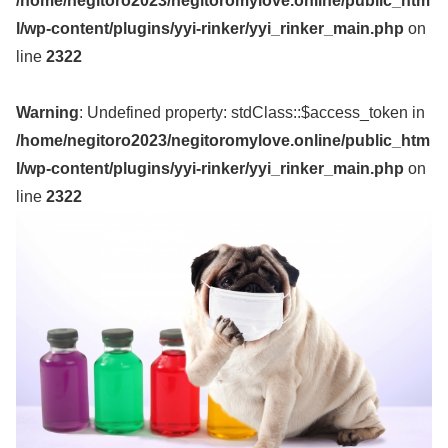
/home/negitoro2023/negitoromylove.online/public_htm
l/wp-content/plugins/yyi-rinker/yyi_rinker_main.php
on
line
2322
Warning
: Undefined property: stdClass::$access_token in
/home/negitoro2023/negitoromylove.online/public_htm
l/wp-content/plugins/yyi-rinker/yyi_rinker_main.php
on
line
2322