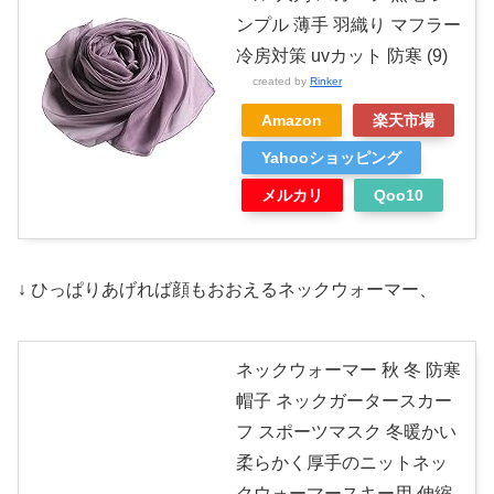
ンプル 薄手 羽織り マフラー
冷房対策 uvカット 防寒 (9)
created by
Rinker
Amazon
楽天市場
Yahooショッピング
メルカリ
Qoo10
↓ ひっぱりあげれば顔もおおえるネックウォーマー、
ネックウォーマー 秋 冬 防寒
帽子 ネックガータースカー
フ スポーツマスク 冬暖かい
柔らかく厚手のニットネッ
クウォーマースキー用 伸縮