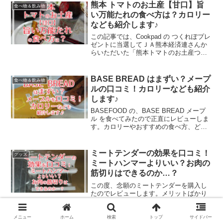
熊本 トマトのお土産【甘口】旨
食べ物＆飲み物
い万能たれの食べ方は？カロリー
なども紹介します♪
この記事では、Cookpad の つくれぽプレ
ゼントに当選してＪＡ熊本経済連さんか
らいただいた「熊本トマトのお土産つめ
合わせ」に入っていた「甘口・旨い万能
たれ」を紹介します。どうぞご覧くださ
い。
BASE BREAD はまずい？メープ
食べ物＆飲み物
ルの口コミ！カロリーなども紹介
します♪
BASEFOOD の、BASE BREAD メープ
ル を食べてみたので正直にレビューしま
す。カロリーやおすすめの食べ方、どこ
で買えるかなども紹介しますので、お役
に立てましたら幸いです。
ミートテンダーの効果を口コミ！
グッズ
ミートハンマーよりいい？お肉の
筋切りはできるのか…？
この度、念願のミートテンダーを購入し
たのでレビューします。メリットばかり
ではなくデメリットと考えられる点も包
みかくさずお伝えしますね。本当にお肉
は柔らかくなるの？筋切りできるの？と
メニュー
ホーム
検索
トップ
サイドバー