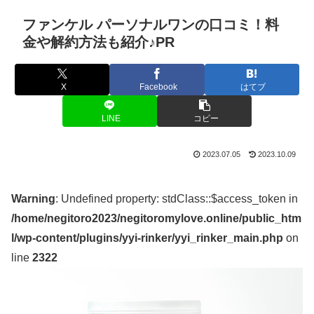
ファンケル パーソナルワンの口コミ！料
金や解約方法も紹介♪PR
X
Facebook
はてブ
LINE
コピー
2023.07.05
2023.10.09
Warning
: Undefined property: stdClass::$access_token in
/home/negitoro2023/negitoromylove.online/public_htm
l/wp-content/plugins/yyi-rinker/yyi_rinker_main.php
on
line
2322