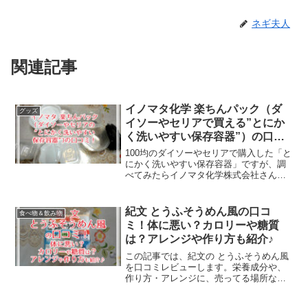
ネギ夫人
関連記事
イノマタ化学 楽ちんパック（ダ
グッズ
イソーやセリアで買える”とにか
く洗いやすい保存容器”）の口コ
ミ！
100均のダイソーやセリアで購入した「と
にかく洗いやすい保存容器」ですが、調
べてみたらイノマタ化学株式会社さんの
「楽ちんパック」シリーズでした。商品
の特徴やサイズ、どこで買えるかなど
と、実際に使ってみて感じたメリットや
紀文 とうふそうめん風の口コ
食べ物＆飲み物
デメリットを口コミします。どうぞご覧
ミ！体に悪い？カロリーや糖質
ください。
は？アレンジや作り方も紹介♪
この記事では、紀文の とうふそうめん風
を口コミレビューします。栄養成分や、
作り方・アレンジに、売ってる場所など
も紹介しますね。