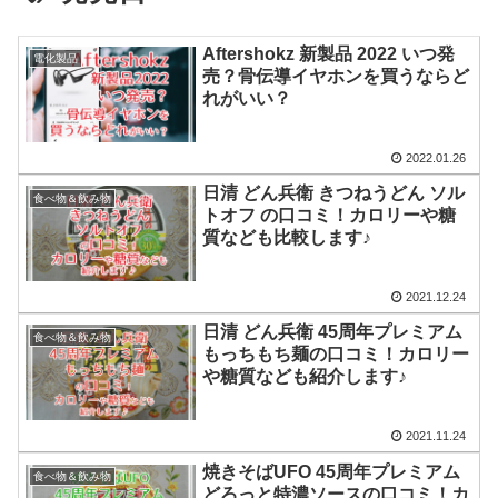
Aftershokz 新製品 2022 いつ発
電化製品
売？骨伝導イヤホンを買うならど
れがいい？
2022.01.26
日清 どん兵衛 きつねうどん ソル
食べ物＆飲み物
トオフ の口コミ！カロリーや糖
質なども比較します♪
2021.12.24
日清 どん兵衛 45周年プレミアム
食べ物＆飲み物
もっちもち麺の口コミ！カロリー
や糖質なども紹介します♪
2021.11.24
焼きそばUFO 45周年プレミアム
食べ物＆飲み物
どろっと特濃ソースの口コミ！カ