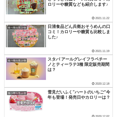
ロリーや糖質なども紹介します♪
2021.11.22
日清食品どん兵衛おそうめんの口
食べ物＆飲み物
コミ！カロリーや糖質も比較しま
した♪
2021.11.19
スタバ アールグレイフラペチー
食べ物＆飲み物
ノとティーラテ3種 限定販売期間
は？
2020.12.18
雪見だいふく”ハートのいちご”今
食べ物＆飲み物
年も登場！発売日やカロリーは？
2020.12.02