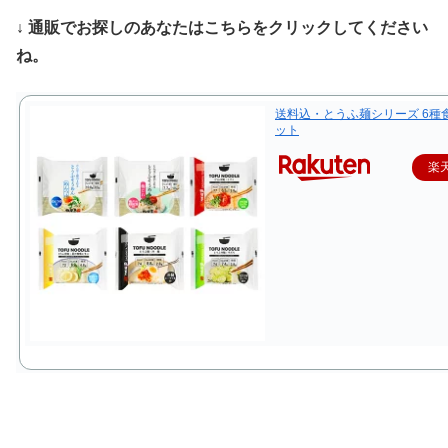
↓ 通販でお探しのあなたはこちらをクリックしてください
ね。
送料込・とうふ麺シリーズ 6種
ット
楽