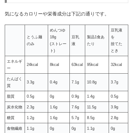
気になるカロリーや栄養成分は下記の通りです。
めんつゆ
豆乳液
とうふ麺
18g
豆乳
製品1食あ
を
のみ
(ストレー
液
たり
捨てた
ト)
とき
エネルギ
24kcal
8kcal
63kcal
95kcal
32kcal
ー
たんぱく
3.3g
0.4g
7.1g
10.8g
3.7g
質
脂質
0.5g
0g
0.9g
1.4g
0.5g
炭水化物
2.3g
1.6g
7.6g
11.5g
3.9g
糖質
1.2g
1.6g
5.7g
8.5g
2.8g
食物繊維
1.1g
0g
0g
1.1g
0g