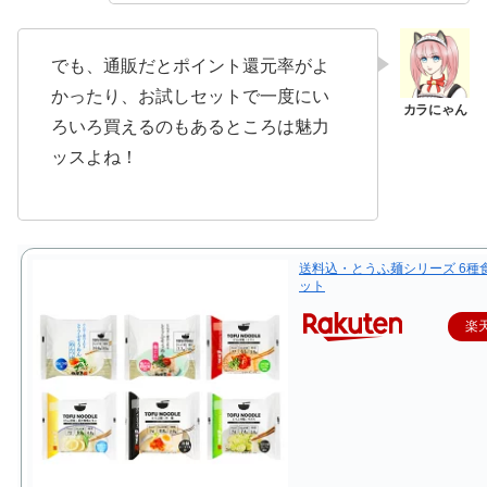
でも、通販だとポイント還元率がよ
かったり、お試しセットで一度にい
ろいろ買えるのもあるところは魅力
ッスよね！
送料込・とうふ麺シリーズ 6種
ット
楽