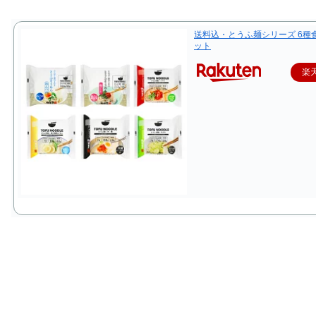
送料込・とうふ麺シリーズ 6種
ット
楽