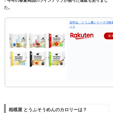
↓ 今年の春夏商品のラインナップが揃った通販もありまし
た。
送料込・とうふ麺シリーズ 6種
ット
楽
相模屋 とうふそうめんのカロリーは？