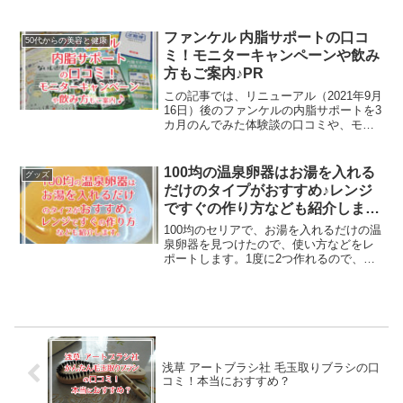
SPM9634・HPM9634の違いなどをまと
めました。
ファンケル 内脂サポートの口コ
50代からの美容と健康
ミ！モニターキャンペーンや飲み
方もご案内♪PR
この記事では、リニューアル（2021年9月
16日）後のファンケルの内脂サポートを3
カ月のんでみた体験談の口コミや、モニ
ターキャンペーン、効果的な飲み方など
についてわかりやすく紹介します。
100均の温泉卵器はお湯を入れる
グッズ
だけのタイプがおすすめ♪レンジ
ですぐの作り方なども紹介しま
す。
100均のセリアで、お湯を入れるだけの温
泉卵器を見つけたので、使い方などをレ
ポートします。1度に2つ作れるので、と
っても便利なんですよ。また、1つだけを
レンジですぐに作れる方法や、複数まと
めて作るアイテムなども紹介します。卵
大好き星人の私が30年近い主婦生活の中
で見つけた情報から良かったものだけを
ピックアップしました。ご自分に合いそ
うなものがあれば、ぜひ試してみて下さ
浅草 アートブラシ社 毛玉取りブラシの口
いね♪
コミ！本当におすすめ？