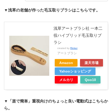
▼浅草の老舗が作った毛玉取りブラシはこちらです。
浅草アートブラシ社 一本二
役ハイブリッド毛玉取りブ
ラシ
created by
Rinker
アートブラシ
Amazon
楽天市場
Yahooショッピング
メルカリ
Qoo10
▼「楽で簡単」重視向けのちょっと良い電動式はこちらか
ら。