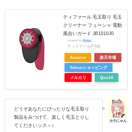
ティファール 毛玉取り 毛玉
クリーナー フューシャ 電動
風合いガード JB1010J0
created by
Rinker
ティファール(T-fal)
Amazon
楽天市場
Yahooショッピング
メルカリ
Qoo10
どうぞあなたにぴったりな毛玉取り
製品をみつけて、楽しく毛玉とりし
てくださいッス～♪