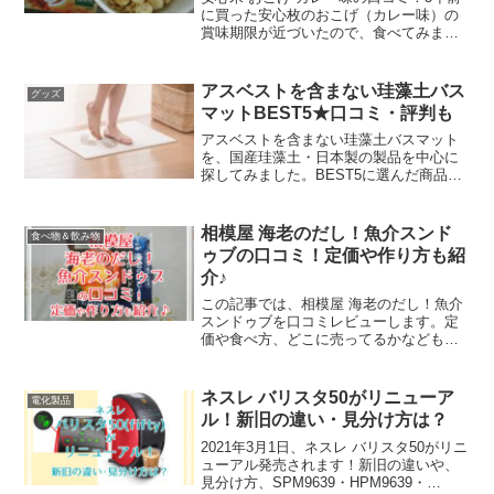
に買った安心枚のおこげ（カレー味）の
賞味期限が近づいたので、食べてみまし
た。上の写真は5年前のものなので、今の
商品とはパッケージデザインが違ってい
ます。 ↓ いまのデザインはこちら。
アスベストを含まない珪藻土バス
グッズ
a8adscrip...
マットBEST5★口コミ・評判も
アスベストを含まない珪藻土バスマット
を、国産珪藻土・日本製の製品を中心に
探してみました。BEST5に選んだ商品そ
れぞれの口コミ・評判もレビューしま
す！
相模屋 海老のだし！魚介スンド
食べ物＆飲み物
ゥブの口コミ！定価や作り方も紹
介♪
この記事では、相模屋 海老のだし！魚介
スンドゥブを口コミレビューします。定
価や食べ方、どこに売ってるかなども紹
介しますので、ご参考になりましたら幸
いです。
ネスレ バリスタ50がリニューア
電化製品
ル！新旧の違い・見分け方は？
2021年3月1日、ネスレ バリスタ50がリニ
ューアル発売されます！新旧の違いや、
見分け方、SPM9639・HPM9639・