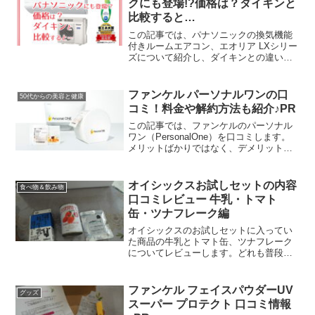
クにも登場!?価格は？ダイキンと
比較すると…
この記事では、パナソニックの換気機能
付きルームエアコン、エオリア LXシリー
ズについて紹介し、ダイキンとの違いも
比較します。一般ユーザーさんの口コミ
などもまとめましたので、ご参考になれ
ば幸いです。
ファンケル パーソナルワンの口
50代からの美容と健康
コミ！料金や解約方法も紹介♪PR
この記事では、ファンケルのパーソナル
ワン（PersonalOne）を口コミします。
メリットばかりではなく、デメリットと
考えられる点も包みかくさずお伝えしま
すね。他のユーザーさんたちの口コミも
たくさん読んだので、まとめたッス。少
オイシックスお試しセットの内容
食べ物＆飲み物
しでもあなたの...
口コミレビュー 牛乳・トマト
缶・ツナフレーク編
オイシックスのお試しセットに入ってい
た商品の牛乳とトマト缶、ツナフレーク
についてレビューします。どれも普段食
べているものと少し違いましたよ。食べ
なれたものが一番という場合もあります
が、今回紹介する3品は、どれも体に良さ
ファンケル フェイスパウダーUV
グッズ
そうな味わい。実際に作...
スーパー プロテクト 口コミ情報