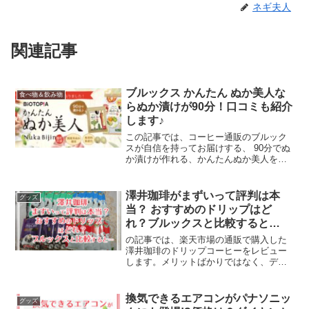
ネギ夫人
関連記事
ブルックス かんたん ぬか美人な
食べ物＆飲み物
らぬか漬けが90分！口コミも紹介
します♪
この記事では、コーヒー通販のブルック
スが自信を持ってお届けする、 90分でぬ
か漬けが作れる、かんたんぬか美人を紹
介します。おすすめする理由（商品特
徴）や、みなさんの口コミ、お得なお試
しセットもご案内します。ぬか床をすで
澤井珈琲がまずいって評判は本
グッズ
にお持ちの方や、ちょっとしたプレゼン
当？ おすすめのドリップはど
ト用にもおすすめですよ♪
れ？ブルックスと比較すると…
の記事では、楽天市場の通販で購入した
澤井珈琲のドリップコーヒーをレビュー
します。メリットばかりではなく、デメ
リットと考えられる点も包みかくさずお
伝えしますね。
換気できるエアコンがパナソニッ
グッズ