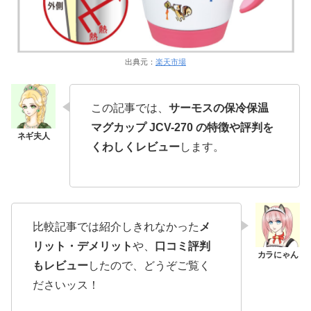
出典元：
楽天市場
この記事では、
サーモスの保冷保温
マグカップ JCV-270 の特徴や評判を
くわしくレビュー
します。
比較記事では紹介しきれなかった
メ
リット・デメリット
や、
口コミ評判
もレビュー
したので、どうぞご覧く
ださいッス！