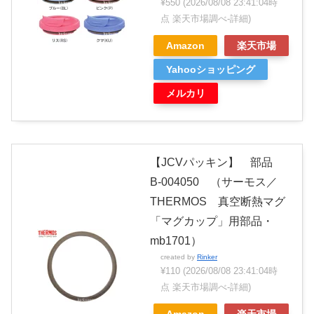
¥550
(2026/08/08 23:41:04時
点 楽天市場調べ-
詳細)
Amazon
楽天市場
Yahooショッピング
メルカリ
【JCVパッキン】 部品
B-004050 （サーモス／
THERMOS 真空断熱マグ
「マグカップ」用部品・
mb1701）
created by
Rinker
¥110
(2026/08/08 23:41:04時
点 楽天市場調べ-
詳細)
Amazon
楽天市場