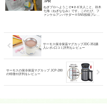
♪PR
ねぎブロへようこそ♥ネギ夫人こと、祢木
七海（ねぎななみ）です。このたび、フ
ァンケルアンバサダー※SNS投稿プレゼ
ントに当選しました♪ファンケル フェイ
スパウダーUV スーパー プロテクト
（SPF50+・PA++++）が届きましたの
で、レビュ...
サーモス保冷保温マグカップJDC-351購
入レポ♪口コミ評判もレビュー
サーモスの保冷保温マグカップ JCP-280
の特徴や評判をレビュー