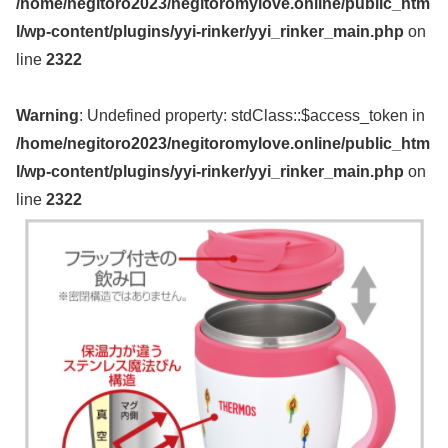
/home/negitoro2023/negitoromylove.online/public_htm
l/wp-content/plugins/yyi-rinker/yyi_rinker_main.php
on
line
2322
Warning
: Undefined property: stdClass::$access_token in
/home/negitoro2023/negitoromylove.online/public_htm
l/wp-content/plugins/yyi-rinker/yyi_rinker_main.php
on
line
2322