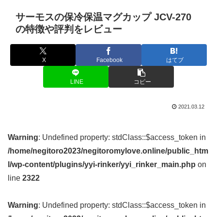
サーモスの保冷保温マグカップ JCV-270
の特徴や評判をレビュー
X
Facebook
はてブ
LINE
コピー
2021.03.12
Warning
: Undefined property: stdClass::$access_token in
/home/negitoro2023/negitoromylove.online/public_htm
l/wp-content/plugins/yyi-rinker/yyi_rinker_main.php
on
line
2322
Warning
: Undefined property: stdClass::$access_token in