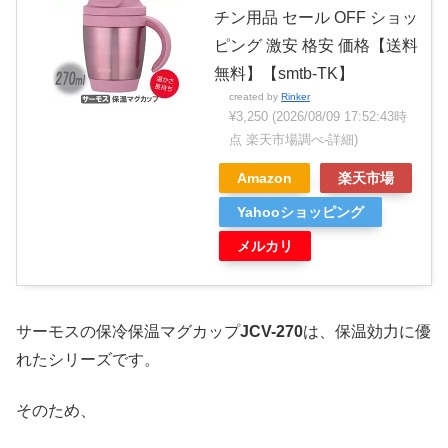
チン用品 セール OFF ショッ
ピング 激安 格安 価格【送料
無料】【smtb-TK】
created by
Rinker
¥3,250
(2026/08/09 17:52:43時
点 楽天市場調べ-
詳細)
Amazon
楽天市場
Yahooショッピング
メルカリ
サーモスの保冷保温マグカップ
JCV-270
は、保温効力に優
れたシリーズです。
そのため、