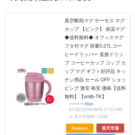
真空断熱マグ サーモス マグ
カップ 【ピンク】 保温マグ
◆送料無料◆ オフィスマグ
フタ付マグ 容量0.27L コー
ヒードリッパー 直接ドリッ
プ コーヒーカップ コップ カ
ップ マグ ギフト好評品 キッ
チン用品 セール OFF ショッ
ピング 激安 格安 価格【送料
無料】【smtb-TK】
created by
Rinker
¥3,250
(2026/08/09 17:52:43時
点 楽天市場調べ-
詳細)
Amazon
楽天市場