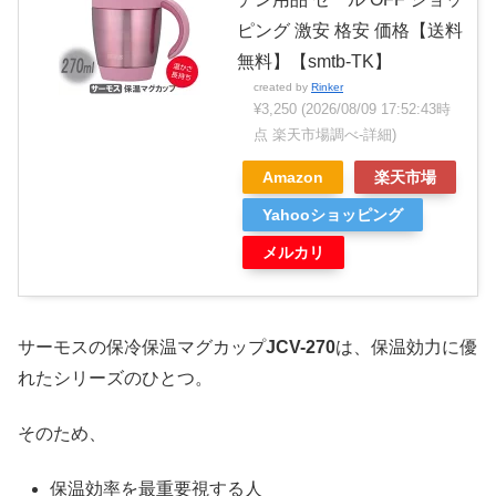
ピング 激安 格安 価格【送料
無料】【smtb-TK】
created by
Rinker
¥3,250
(2026/08/09 17:52:43時
点 楽天市場調べ-
詳細)
Amazon
楽天市場
Yahooショッピング
メルカリ
サーモスの保冷保温マグカップ
JCV-270
は、保温効力に優
れたシリーズのひとつ。
そのため、
保温効率を最重要視する人