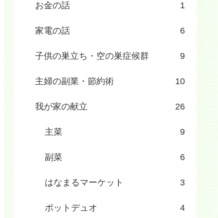
お金の話
1
家電の話
6
子供の巣立ち・空の巣症候群
9
主婦の副業・節約術
10
我が家の献立
26
主菜
9
副菜
6
はなまるマーケット
3
ポットデュオ
4