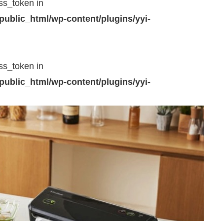
ss_token in
public_html/wp-content/plugins/yyi-
ss_token in
public_html/wp-content/plugins/yyi-