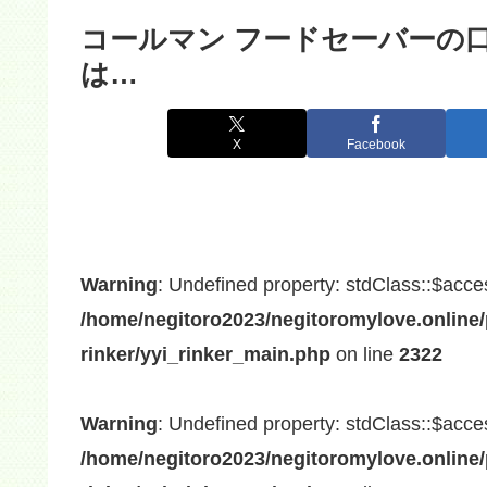
コールマン フードセーバーの
は…
X
Facebook
Warning
: Undefined property: stdClass::$acce
/home/negitoro2023/negitoromylove.online/
rinker/yyi_rinker_main.php
on line
2322
Warning
: Undefined property: stdClass::$acce
/home/negitoro2023/negitoromylove.online/