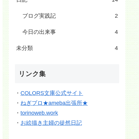
ブログ実践記
2
今日の出来事
4
未分類
4
リンク集
・
COLORS文庫公式サイト
・
ねぎブロ★ameba出張所★
・
torinoweb.work
・
お絵描き主婦の徒然日記