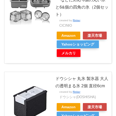
と6&個の四角の氷（2個セッ
ト）
created by
Rinker
CICINIO
Amazon
楽天市場
Yahooショッピング
メルカリ
ドウシシャ 丸氷 製氷器 大人
の透明まる氷 2個 直径6cm
created by
Rinker
ドウシシャ(DOSHISHA)
Amazon
楽天市場
Yahooショッピング