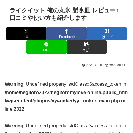
ライクイット 俺の丸氷 製氷皿 レビュー♪
口コミや使い方も紹介します
X
Facebook
はてブ
LINE
コピー
2021.05.18
2023.08.11
Warning
: Undefined property: stdClass::$access_token in
/home/negitoro2023/negitoromylove.online/public_htm
l/wp-content/plugins/yyi-rinker/yyi_rinker_main.php
on
line
2322
Warning
: Undefined property: stdClass::$access_token in