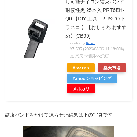
し可能ナイロン結束バンド
耐候性黒 25本入 PRT6EH-
Q0 【DIY 工具 TRUSCO ト
ラスコ 】【おしゃれ おすす
め】[CB99]
created by
Rinker
¥7,535
(2026/08/06 11:18:00時
点 楽天市場調べ-
詳細)
Amazon
楽天市場
Yahooショッピング
メルカリ
結束バンドをかけて凍らせた結果は下の写真です。