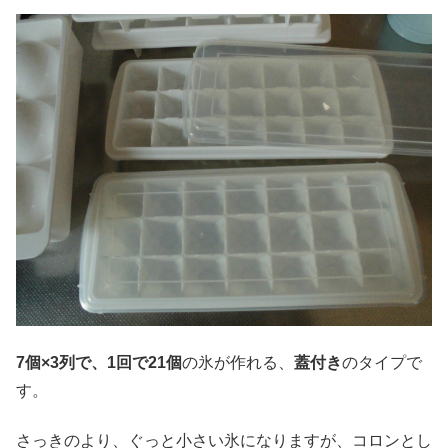
7個×3列で、1回で21個
の氷が作れる、
蓋付き
のタイプで
す。
さっきのより、ぐっと小さい氷になりますが、コロンとし