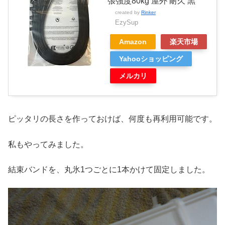
張強度80kg 屋外 耐久 黒
created by
Rinker
EzySup
Amazon
楽天市場
Yahooショッピング
メルカリ
ピッタリの長さを作っておけば、何度も再利用可能です。
私もやってみました。
結束バンドを、丸氷1つごとに1本かけて固定しました。