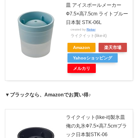
皿 アイスボールメーカー
Ф7.5×高7.5cm ライトブルー
日本製 STK-06L
created by
Rinker
ライクイット(like-it)
Amazon
楽天市場
Yahooショッピング
メルカリ
▼ブラックなら、
Amazonで
お買い得♪
ライクイット(like-it)製氷皿
俺の丸氷Ф7.5×高7.5cmブラ
ック日本製STK-06