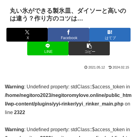
丸い氷ができる製氷皿、ダイソーと高いの
は違う？作り方のコツは…
X
Facebook
はてブ
LINE
コピー
2021.05.12
2024.02.15
Warning
: Undefined property: stdClass::$access_token in
/home/negitoro2023/negitoromylove.online/public_htm
l/wp-content/plugins/yyi-rinker/yyi_rinker_main.php
on
line
2322
Warning
: Undefined property: stdClass::$access_token in