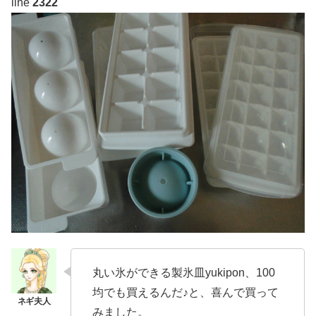
line
2322
丸い氷ができる製氷皿yukipon、100
均でも買えるんだ♪と、喜んで買って
みました。