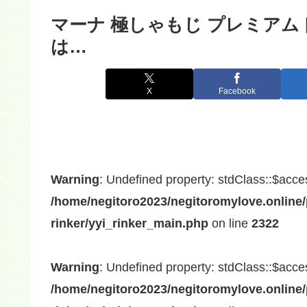
マーナ 極しゃもじ プレミアム
は…
X
Facebook
Warning
: Undefined property: stdClass::$acce
/home/negitoro2023/negitoromylove.online/
rinker/yyi_rinker_main.php
on line
2322
Warning
: Undefined property: stdClass::$acce
/home/negitoro2023/negitoromylove.online/