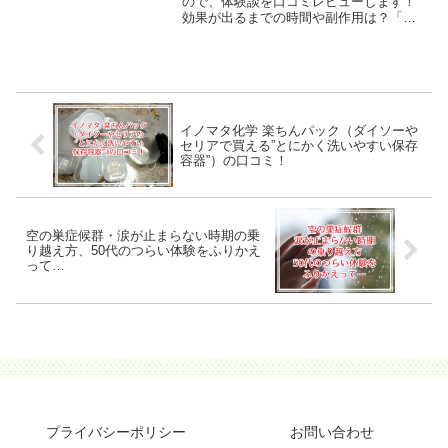
ので、体験談を口コミレビューします！
効果が出るまでの時間や副作用は？「ウ
ィズワンでダイエット」なんて言うけ
ど、本当に痩せるの？などなど、あなた
の不安をマルッと解決しちゃいます♪
イノマタ化学 楽ちんパック（ダイソーや
セリアで買える”とにかく洗いやすい保存
容器”）の口コミ！
空の巣症候群・涙が止まらない時期の乗
り越え方、50代のつらい体験をふりかえ
って…
プライバシーポリシー
お問い合わせ