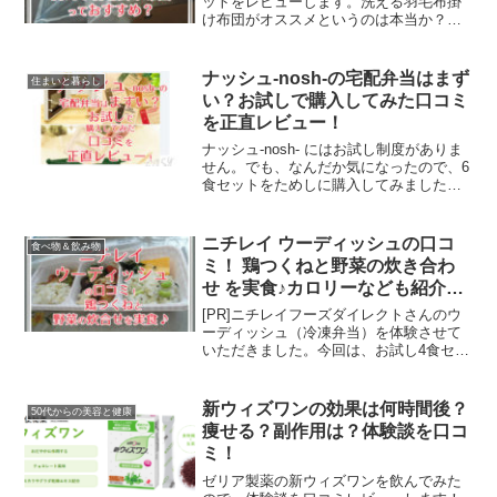
ットをレビューします。洗える羽毛布掛
け布団がオススメというのは本当か？メ
リットばかりではなく、デメリットと感
じられたところもシッカリお伝えします
ね。
ナッシュ-nosh-の宅配弁当はまず
住まいと暮らし
い？お試しで購入してみた口コミ
を正直レビュー！
ナッシュ-nosh- にはお試し制度がありま
せん。でも、なんだか気になったので、6
食セットをためしに購入してみました。
悪い評判も聞いていたのですが、美味し
かったです。「水っぽい」と言われる原
因や、実際に食べてみて感じたデメリッ
ニチレイ ウーディッシュの口コ
食べ物＆飲み物
ト、購入を継続したくなったメリットな
ミ！ 鶏つくねと野菜の炊き合わ
ど、正直にレビューします。
せ を実食♪カロリーなども紹介し
ます。
[PR]ニチレイフーズダイレクトさんのウ
ーディッシュ（冷凍弁当）を体験させて
いただきました。今回は、お試し4食セッ
トの中から、鶏つくねと野菜の炊き合わ
せ を実食レビューします！
新ウィズワンの効果は何時間後？
50代からの美容と健康
痩せる？副作用は？体験談を口コ
ミ！
ゼリア製薬の新ウィズワンを飲んでみた