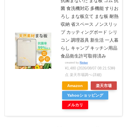
抗菌まないた まな板 ゴム 抗
菌 食洗機対応 多機能 すりお
ろし まな板立て まな板 耐熱
収納 省スペース ノンスリッ
プ カッティングボード シリ
コン 調理器具 新生活 一人暮
らし キャンプ キッチン用品
食品衛生許可取得済み
created by
Rinker
¥1,480
(2026/08/07 08:21:53時
点 楽天市場調べ-
詳細)
Amazon
楽天市場
Yahooショッピング
メルカリ