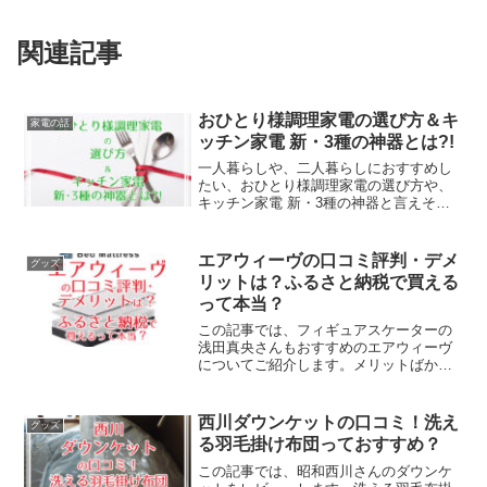
関連記事
おひとり様調理家電の選び方＆キ
家電の話
ッチン家電 新・3種の神器とは?!
一人暮らしや、二人暮らしにおすすめし
たい、おひとり様調理家電の選び方や、
キッチン家電 新・3種の神器と言えそう
な、電子レンジ・電気ケトル・多機能卓
上電気調理鍋などについてまとめまし
た。
エアウィーヴの口コミ評判・デメ
グッズ
リットは？ふるさと納税で買える
って本当？
この記事では、フィギュアスケーターの
浅田真央さんもおすすめのエアウィーヴ
についてご紹介します。メリットばかり
ではなく、デメリットと考えられる点も
包みかくさずお伝えします。また、一般
ユーザーさんの口コミもたくさん読んだ
西川ダウンケットの口コミ！洗え
グッズ
ので、わかりやすくまとめました。ご参
る羽毛掛け布団っておすすめ？
考になれば幸いです。
この記事では、昭和西川さんのダウンケ