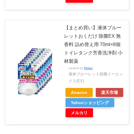
【まとめ買い】液体ブルー
レットおくだけ 除菌EX 無
香料 詰め替え用 70ml×8個
トイレタンク芳香洗浄剤 小
林製薬
created by
Rinker
液体ブルーレット除菌イーエッ
クス(EX)
Amazon
楽天市場
Yahooショッピング
メルカリ