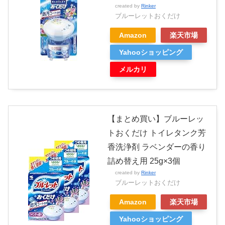
created by
Rinker
ブルーレットおくだけ
Amazon
楽天市場
Yahooショッピング
メルカリ
【まとめ買い】ブルーレッ
トおくだけ トイレタンク芳
香洗浄剤 ラベンダーの香り
詰め替え用 25g×3個
created by
Rinker
ブルーレットおくだけ
Amazon
楽天市場
Yahooショッピング