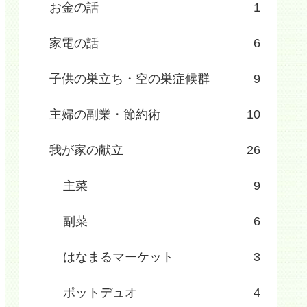
お金の話
1
家電の話
6
子供の巣立ち・空の巣症候群
9
主婦の副業・節約術
10
我が家の献立
26
主菜
9
副菜
6
はなまるマーケット
3
ポットデュオ
4