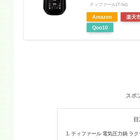
ティファール(T-fal)
Amazon
楽天
Qoo10
スポ
目
ティファール 電気圧力鍋 ラ