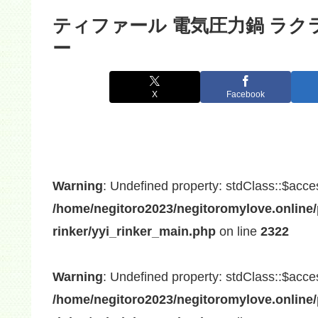
ティファール 電気圧力鍋 ラク
ー
X
Facebook
Warning
: Undefined property: stdClass::$acce
/home/negitoro2023/negitoromylove.online/
rinker/yyi_rinker_main.php
on line
2322
Warning
: Undefined property: stdClass::$acce
/home/negitoro2023/negitoromylove.online/