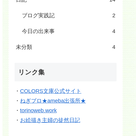
ブログ実践記
2
今日の出来事
4
未分類
4
リンク集
・
COLORS文庫公式サイト
・
ねぎブロ★ameba出張所★
・
torinoweb.work
・
お絵描き主婦の徒然日記