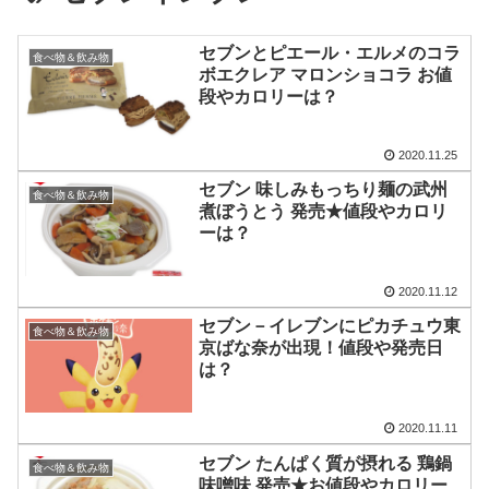
セブンとピエール・エルメのコラ
食べ物＆飲み物
ボエクレア マロンショコラ お値
段やカロリーは？
2020.11.25
セブン 味しみもっちり麺の武州
食べ物＆飲み物
煮ぼうとう 発売★値段やカロリ
ーは？
2020.11.12
セブン－イレブンにピカチュウ東
食べ物＆飲み物
京ばな奈が出現！値段や発売日
は？
2020.11.11
セブン たんぱく質が摂れる 鶏鍋
食べ物＆飲み物
味噌味 発売★お値段やカロリー