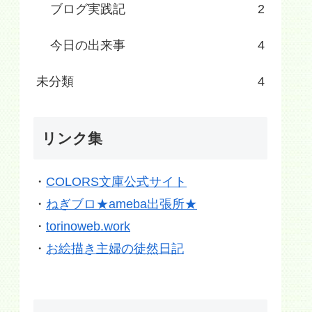
ブログ実践記
2
今日の出来事
4
未分類
4
リンク集
・
COLORS文庫公式サイト
・
ねぎブロ★ameba出張所★
・
torinoweb.work
・
お絵描き主婦の徒然日記