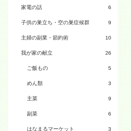
家電の話
6
子供の巣立ち・空の巣症候群
9
主婦の副業・節約術
10
我が家の献立
26
ご飯もの
5
めん類
3
主菜
9
副菜
6
はなまるマーケット
3