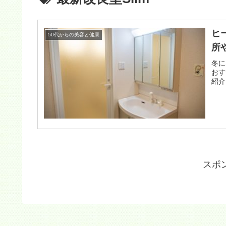
ヒ
50代からの美容と健康
所
冬に
おす
紹介
スポ