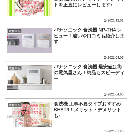
トを正直にレビューします♪
2021.12.01
パナソニック 食洗機 NP-TH4 レ
電化製品
ビュー！違いや口コミも紹介しま
す
2021.04.07
パナソニック 食洗機 最安値は街
電化製品
の電気屋さん！納品もスピーディ
ー
2021.04.05
食洗機 工事不要タイプおすすめ
電化製品
BEST3！メリット・デメリット
も♪
2021.01.29