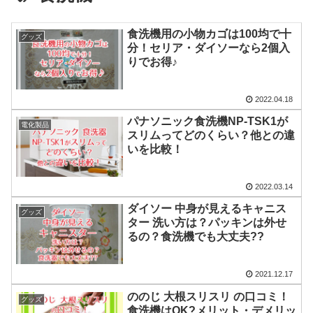
食洗機用の小物カゴは100均で十
グッズ
分！セリア・ダイソーなら2個入
りでお得♪
2022.04.18
パナソニック食洗機NP-TSK1が
電化製品
スリムってどのくらい？他との違
いを比較！
2022.03.14
ダイソー 中身が見えるキャニス
グッズ
ター 洗い方は？パッキンは外せ
るの？食洗機でも大丈夫??
2021.12.17
ののじ 大根スリスリ の口コミ！
グッズ
食洗機はOK?メリット・デメリッ