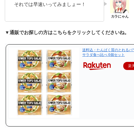
それでは早速いってみましょー！
▼通販でお探しの方はこちらをクリックしてくださいね。
送料込・たんぱく質のとれるパ
サラダ食べ比べ 6個セット
楽