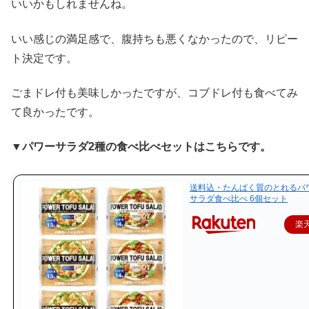
いいかもしれませんね。
いい感じの満足感で、腹持ちも悪くなかったので、リピー
ト決定です。
ごまドレ付も美味しかったですが、コブドレ付も食べてみ
て良かったです。
▼パワーサラダ2種の食べ比べセットはこちらです。
送料込・たんぱく質のとれるパ
サラダ食べ比べ 6個セット
楽