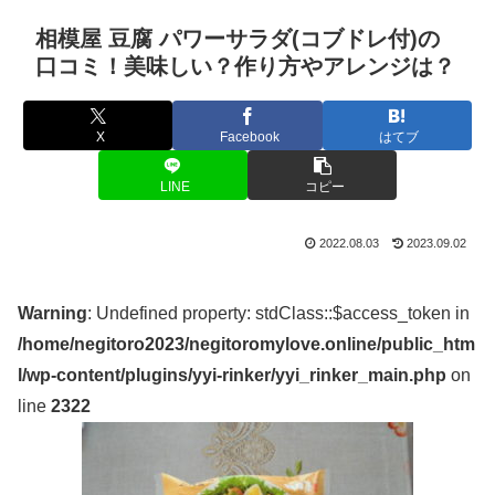
相模屋 豆腐 パワーサラダ(コブドレ付)の
口コミ！美味しい？作り方やアレンジは？
X
Facebook
はてブ
LINE
コピー
2022.08.03
2023.09.02
Warning
: Undefined property: stdClass::$access_token in
/home/negitoro2023/negitoromylove.online/public_htm
l/wp-content/plugins/yyi-rinker/yyi_rinker_main.php
on
line
2322