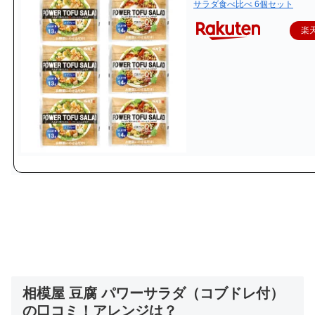
サラダ食べ比べ 6個セット
楽
相模屋 豆腐 パワーサラダ（コブドレ付）
の口コミ！アレンジは？