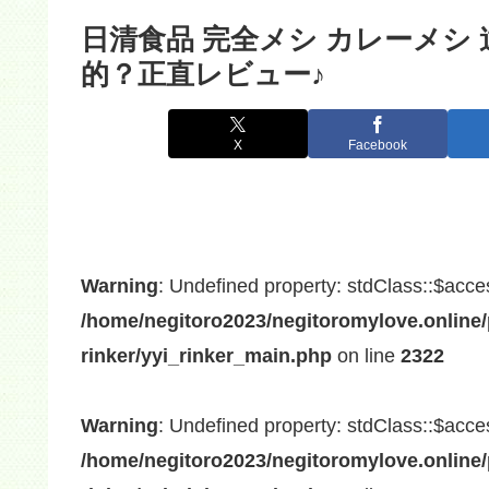
日清食品 完全メシ カレーメシ
的？正直レビュー♪
X
Facebook
Warning
: Undefined property: stdClass::$acce
/home/negitoro2023/negitoromylove.online/
rinker/yyi_rinker_main.php
on line
2322
Warning
: Undefined property: stdClass::$acce
/home/negitoro2023/negitoromylove.online/