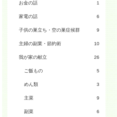
お金の話
1
家電の話
6
子供の巣立ち・空の巣症候群
9
主婦の副業・節約術
10
我が家の献立
26
ご飯もの
5
めん類
3
主菜
9
副菜
6