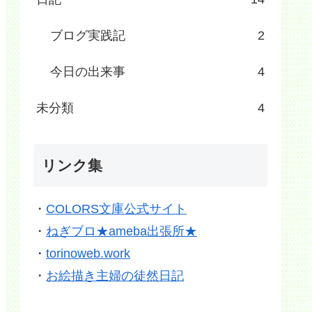
ブログ実践記
2
今日の出来事
4
未分類
4
リンク集
・
COLORS文庫公式サイト
・
ねぎブロ★ameba出張所★
・
torinoweb.work
・
お絵描き主婦の徒然日記