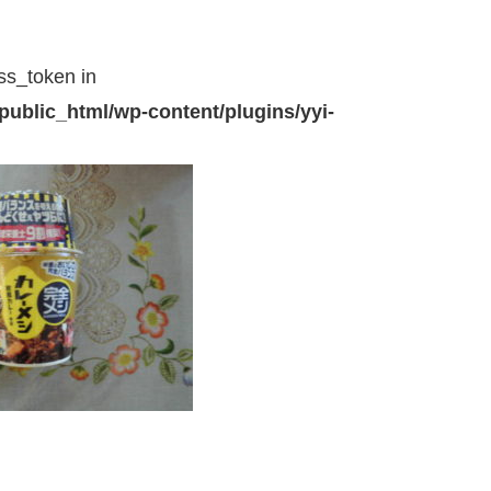
ss_token in
public_html/wp-content/plugins/yyi-