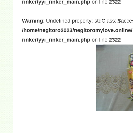
rinker/yyi_rinker_main.php
on line
2322
Warning
: Undefined property: stdClass::$acce
/home/negitoro2023/negitoromylove.online/
rinker/yyi_rinker_main.php
on line
2322