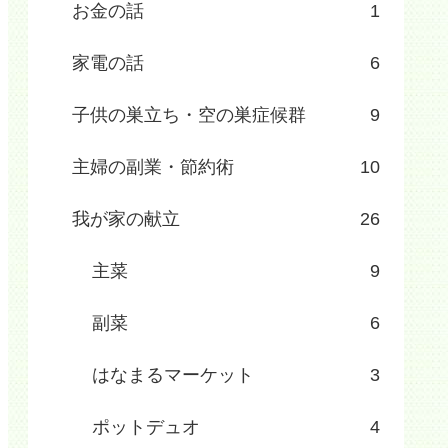
お金の話
1
家電の話
6
子供の巣立ち・空の巣症候群
9
主婦の副業・節約術
10
我が家の献立
26
主菜
9
副菜
6
はなまるマーケット
3
ポットデュオ
4