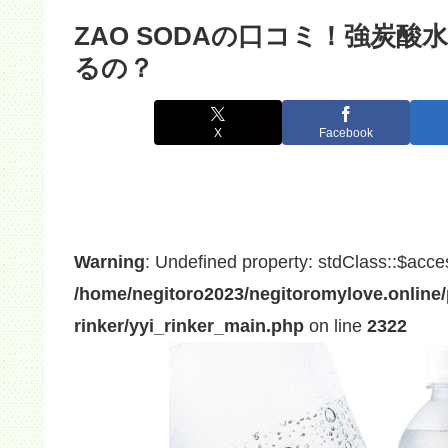
ZAO SODAの口コミ！強炭
るの？
X
Facebook
Warning
: Undefined property: stdClass::$acce
/home/negitoro2023/negitoromylove.online/
rinker/yyi_rinker_main.php
on line
2322