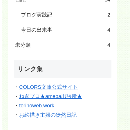
ブログ実践記
2
今日の出来事
4
未分類
4
リンク集
・
COLORS文庫公式サイト
・
ねぎブロ★ameba出張所★
・
torinoweb.work
・
お絵描き主婦の徒然日記