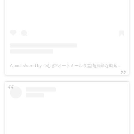
A post shared by つむぎ?オートミール食堂|超簡単な時短レシピ発信中！ (@oatmeal_shokudo)