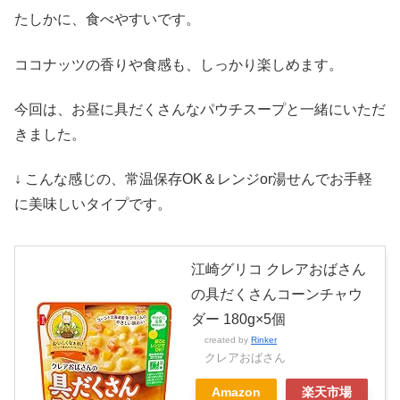
たしかに、食べやすいです。
ココナッツの香りや食感も、しっかり楽しめます。
今回は、お昼に具だくさんなパウチスープと一緒にいただ
きました。
↓ こんな感じの、常温保存OK＆レンジor湯せんでお手軽
に美味しいタイプです。
江崎グリコ クレアおばさん
の具だくさんコーンチャウ
ダー 180g×5個
created by
Rinker
クレアおばさん
Amazon
楽天市場