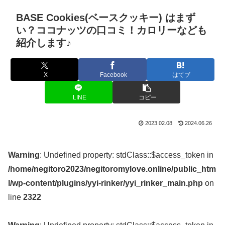
BASE Cookies(ベースクッキー) はまず
い？ココナッツの口コミ！カロリーなども
紹介します♪
X
Facebook
はてブ
LINE
コピー
2023.02.08
2024.06.26
Warning
: Undefined property: stdClass::$access_token in
/home/negitoro2023/negitoromylove.online/public_htm
l/wp-content/plugins/yyi-rinker/yyi_rinker_main.php
on
line
2322