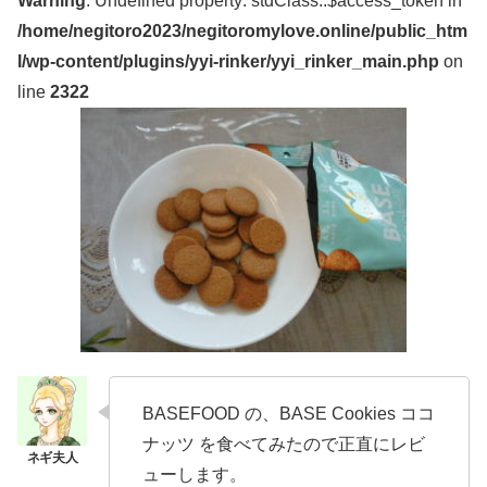
Warning
: Undefined property: stdClass::$access_token in
/home/negitoro2023/negitoromylove.online/public_htm
l/wp-content/plugins/yyi-rinker/yyi_rinker_main.php
on
line
2322
BASEFOOD の、BASE Cookies ココ
ナッツ を食べてみたので正直にレビ
ューします。