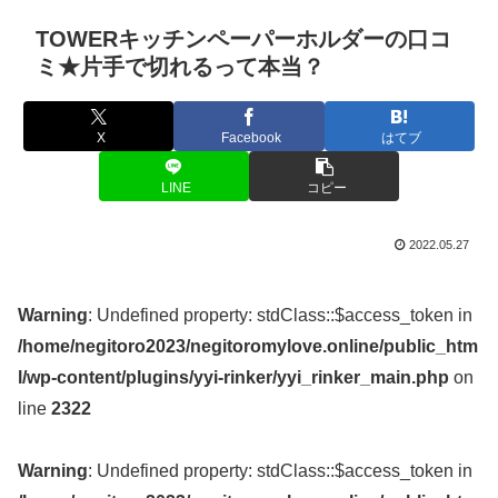
TOWERキッチンペーパーホルダーの口コ
ミ★片手で切れるって本当？
X
Facebook
はてブ
LINE
コピー
2022.05.27
Warning
: Undefined property: stdClass::$access_token in
/home/negitoro2023/negitoromylove.online/public_htm
l/wp-content/plugins/yyi-rinker/yyi_rinker_main.php
on
line
2322
Warning
: Undefined property: stdClass::$access_token in