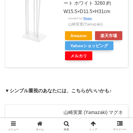
ート ホワイト 3260 約
W15.5×D11.5×H31cm
created by
Rinker
山崎実業(Yamazaki)
Amazon
楽天市場
Yahooショッピング
メルカリ
▼シンプル重視のあなたには、こちらがいいかも♪
山崎実業 (Yamazaki) マグネ
ット キッチンペーパーホル
ダー ホワイト 約
メニュー
ホーム
検索
トップ
サイドバー