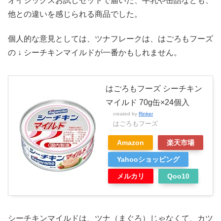
オイシックスお試しセットで届いた、牛乳や缶詰なども、
他との違いを感じられる商品でした。
個人的な意見としては、ツナフレークは、はごろもフーズ
の ↓ シーチキンマイルドが一番かもしれません。
はごろもフーズ シーチキン
マイルド 70g缶×24個入
created by
Rinker
はごろもフーズ
Amazon
楽天市場
Yahooショッピング
メルカリ
Qoo10
シーチキンマイルドは、ツナ（まぐろ）じゃなくて、カツ