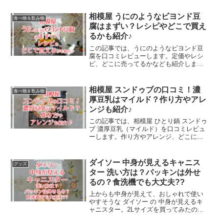
最新モデル・バリスタW（ダブリュー）
の注目ポイントや、バリスタシリーズの
相模屋 うにのようなビヨンド豆
食べ物＆飲み物
口コミや、評判もレビューいたします！
腐はまずい？レシピやどこで買え
るかも紹介♪
この記事では、うにのようなビヨンド豆
腐を口コミレビューします。定価やレシ
ピ、どこに売ってるかなども紹介します
ので、ご参考になりましたら幸いです。
相模屋 スンドゥブの口コミ！濃
食べ物＆飲み物
厚豆乳はマイルド？作り方やアレ
ンジも紹介♪
この記事では、相模屋 ひとり鍋 スンドゥ
ブ 濃厚豆乳（マイルド）を口コミレビュ
ーします。作り方やアレンジ、どこに売
ってるかなども紹介しますので、ご参考
になりましたら幸いです。
ダイソー 中身が見えるキャニス
グッズ
ター 洗い方は？パッキンは外せ
るの？食洗機でも大丈夫??
上からも中身が見えて、おしゃれで使い
やすそうな ダイソー の 中身が見えるキ
ャニスター。2Lサイズを買ってみたので
すが、パッキンを外そうとするとなかな