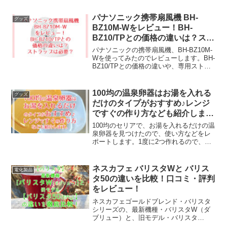
パナソニック携帯扇風機 BH-
グッズ
BZ10M-Wをレビュー！BH-
BZ10/TPとの価格の違いは？スト
ラップは必要？
パナソニックの携帯扇風機、BH-BZ10M-
Wを使ってみたのでレビューします。BH-
BZ10/TPとの価格の違いや、専用ストラ
ップは必要かなどもご紹介しますね。メ
リットだけじゃなく、デメリットに感じ
たこともしっかりお伝えしますので、お
100均の温泉卵器はお湯を入れる
グッズ
役にたてましたら幸いです。
だけのタイプがおすすめ♪レンジ
ですぐの作り方なども紹介しま
す。
100均のセリアで、お湯を入れるだけの温
泉卵器を見つけたので、使い方などをレ
ポートします。1度に2つ作れるので、と
っても便利なんですよ。また、1つだけを
レンジですぐに作れる方法や、複数まと
めて作るアイテムなども紹介します。卵
ネスカフェ バリスタWと バリス
電化製品
大好き星人の私が30年近い主婦生活の中
タ50の違いを比較！口コミ・評判
で見つけた情報から良かったものだけを
をレビュー！
ピックアップしました。ご自分に合いそ
うなものがあれば、ぜひ試してみて下さ
ネスカフェゴールドブレンド・バリスタ
いね♪
シリーズの、最新機種・バリスタW（ダ
ブリュー）と、旧モデル・バリスタ
50（fifty）の違いを徹底比較しました！