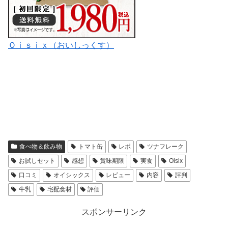
Ｏｉｓｉｘ（おいしっくす）
食べ物＆飲み物
トマト缶
レポ
ツナフレーク
お試しセット
感想
賞味期限
実食
Oisix
口コミ
オイシックス
レビュー
内容
評判
牛乳
宅配食材
評価
スポンサーリンク