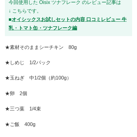
今回使用した Oisix ツナフレーク のレビュー記事は
↓ こちらです。
■
オイシックスお試しセットの内容 口コミレビュー 牛
乳・トマト缶・ツナフレーク編
★素材そのままシーチキン 80g
★しめじ 1/2パック
★玉ねぎ 中1/2個（約100g）
★卵 2個
★三つ葉 1/4束
★ご飯 400g