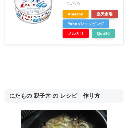
はごろも
Amazon
楽天市場
Yahooショッピング
メルカリ
Qoo10
にたもの 親子丼 の レシピ 作り方