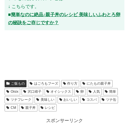
↓ こちらです。
■
簡単なのに絶品♪親子丼のレシピ 美味しいふわとろ卵
の秘訣をご存じですか？
ご飯もの
はごろもフーズ
作り方
にたもの親子丼
Oisix
沢口靖子
オイシックス
卵
人気
簡単
ツナフレーク
美味しい
おいしい
コスパ
ツナ缶
CM
親子丼
レシピ
スポンサーリンク