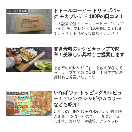
ドトールコーヒー ドリップパッ
食べ物＆飲み物
ク モカブレンド 100Pの口コミ！
この記事ではドトールコーヒー ドリップ
パック モカブレンド 100Pを口コミしま
す。メリットばかりではなく、デメリッ
トと考えられる点も包みかくさずお伝え
しますね。他のユーザーさんたちの口コ
ミもたくさん読んだので、まとめたッ
巻き寿司のレシピ★ラップで簡
ご飯もの
ス。少しでもあなた...
単！美味しい具材もご提案します
♪
巻き寿司のレシピです。巻きすがなくて
も、ラップで簡単に美味く！おすすめの
具材もご提案いたします♪
いなば ツナ トッピングをレビュ
食べ物＆飲み物
ー！アレンジ レシピやカロリー
なども紹介♪
いなばのTUNA TOPPING おかか醤油味
ごま和え を食べたので、正直にレビュー
します。カロリーや糖質、アレンジレシ
ピなども紹介しますので、お役立ていた
だけましたらうれしいです。