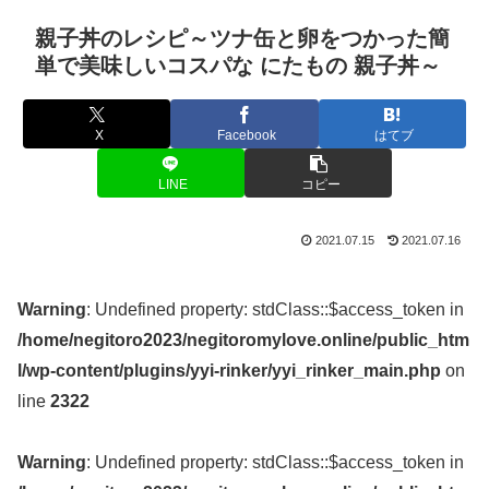
親子丼のレシピ～ツナ缶と卵をつかった簡
単で美味しいコスパな にたもの 親子丼～
X
Facebook
はてブ
LINE
コピー
2021.07.15
2021.07.16
Warning
: Undefined property: stdClass::$access_token in
/home/negitoro2023/negitoromylove.online/public_htm
l/wp-content/plugins/yyi-rinker/yyi_rinker_main.php
on
line
2322
Warning
: Undefined property: stdClass::$access_token in