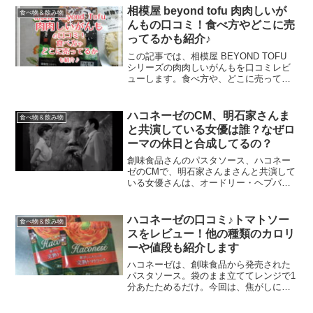
相模屋 beyond tofu 肉肉しいが
食べ物＆飲み物
んもの口コミ！食べ方やどこに売
ってるかも紹介♪
この記事では、相模屋 BEYOND TOFU
シリーズの肉肉しいがんもを口コミレビ
ューします。食べ方や、どこに売ってる
かなども紹介しますので、ご参考になり
ましたら幸いです。
ハコネーゼのCM、明石家さんま
食べ物＆飲み物
と共演している女優は誰？なぜロ
ーマの休日と合成してるの？
創味食品さんのパスタソース、ハコネー
ゼのCMで、明石家さんまさんと共演して
いる女優さんは、オードリー・ヘプバー
ンさんです。彼女の略歴や、CMの舞台と
なっているローマの休日についてご紹介
します。なぜローマの休日と合成された
ハコネーゼの口コミ♪トマトソー
食べ物＆飲み物
かという理由は、ハコネーゼのコンセプ
スをレビュー！他の種類のカロリ
トにあるようです。
ーや値段も紹介します
ハコネーゼは、創味食品から発売された
パスタソース。袋のまま立ててレンジで1
分あたためるだけ。今回は、焦がしにん
にくの完熟トマトソース を食べてみたの
で、口コミレビューします！シリーズ全