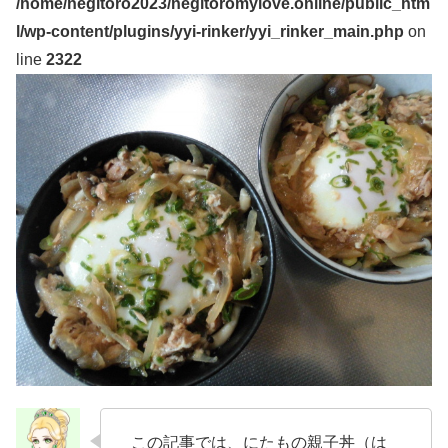
/home/negitoro2023/negitoromylove.online/public_htm
l/wp-content/plugins/yyi-rinker/yyi_rinker_main.php
on
line
2322
この記事では、にたもの親子丼（は