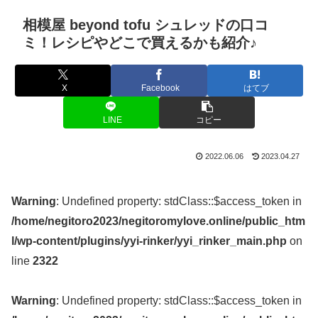
相模屋 beyond tofu シュレッドの口コ
ミ！レシピやどこで買えるかも紹介♪
X
Facebook
はてブ
LINE
コピー
2022.06.06
2023.04.27
Warning
: Undefined property: stdClass::$access_token in
/home/negitoro2023/negitoromylove.online/public_htm
l/wp-content/plugins/yyi-rinker/yyi_rinker_main.php
on
line
2322
Warning
: Undefined property: stdClass::$access_token in