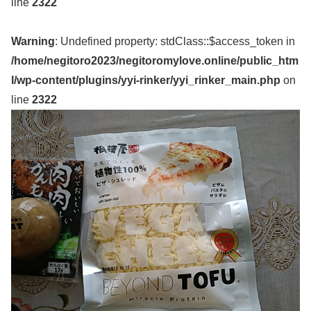
line
2322
Warning
: Undefined property: stdClass::$access_token in
/home/negitoro2023/negitoromylove.online/public_htm
l/wp-content/plugins/yyi-rinker/yyi_rinker_main.php
on
line
2322