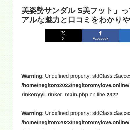
美姿勢サンダル S美フット」
アルな魅力と口コミをわかり
X
Facebook
Warning
: Undefined property: stdClass::$acce
/home/negitoro2023/negitoromylove.online/
rinker/yyi_rinker_main.php
on line
2322
Warning
: Undefined property: stdClass::$acce
/home/negitoro2023/negitoromylove.online/