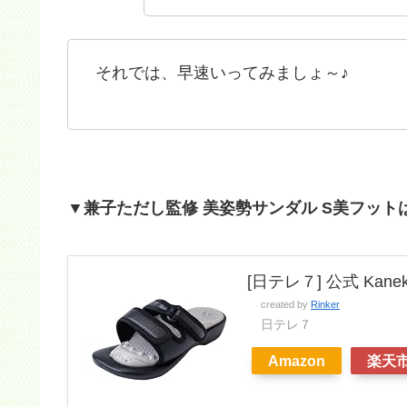
それでは、早速いってみましょ～♪
▼兼子ただし監修 美姿勢サンダル S美フット
[日テレ７] 公式 Kaneko
created by
Rinker
日テレ７
Amazon
楽天