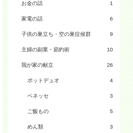
お金の話
1
家電の話
6
子供の巣立ち・空の巣症候群
9
主婦の副業・節約術
10
我が家の献立
26
ポットデュオ
4
ベネッセ
3
ご飯もの
5
めん類
3