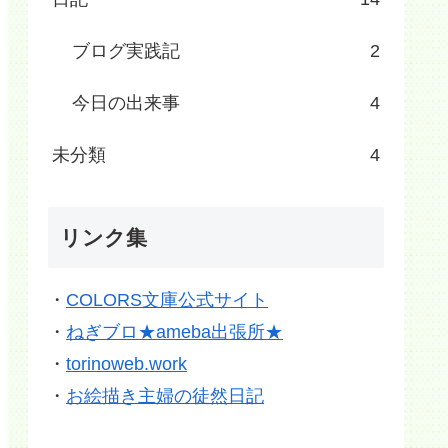
ブログ実践記
2
今日の出来事
4
未分類
4
リンク集
・
COLORS文庫公式サイト
・
ねぎブロ★ameba出張所★
・
torinoweb.work
・
お絵描き主婦の徒然日記