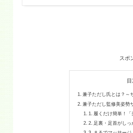
スポ
目
兼子ただし氏とは？～
兼子ただし監修美姿勢サ
1. 履くだけ簡単！
2. 足裏・足首がし
3. まるでマッサー