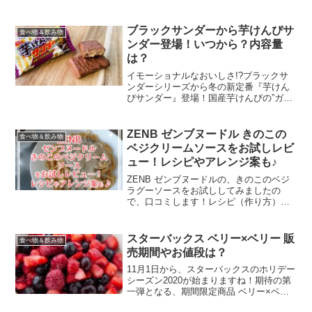
ンジ案も紹介しますので、ご参考になり
ましたら幸いです♪
ブラックサンダーから芋けんぴサ
食べ物＆飲み物
ンダー登場！いつから？内容量
は？
イモーショナルなおいしさ!?ブラックサ
ンダーシリーズから冬の新定番『芋けん
ぴサンダー』登場！国産芋けんぴの”ガリ
っと食感”とチョコレートの甘さが絶妙に
マッチ♪
ZENB ゼンブヌードル きのこの
食べ物＆飲み物
ベジクリームソースをお試しレビ
ュー！レシピやアレンジ案も♪
ZENB ゼンブヌードルの、きのこのベジ
ラグーソースをお試ししてみましたの
で、口コミします！レシピ（作り方）や
アレンジ案も紹介しますので、ご参考に
なりましたら幸いです♪
スターバックス ベリー×ベリー 販
食べ物＆飲み物
売期間やお値段は？
11月1日から、スターバックスのホリデー
シーズン2020が始まりますね！期待の第
一弾となる、期間限定商品 ベリー×ベリ
ー レアチーズ フラペチーノと、ベリー×