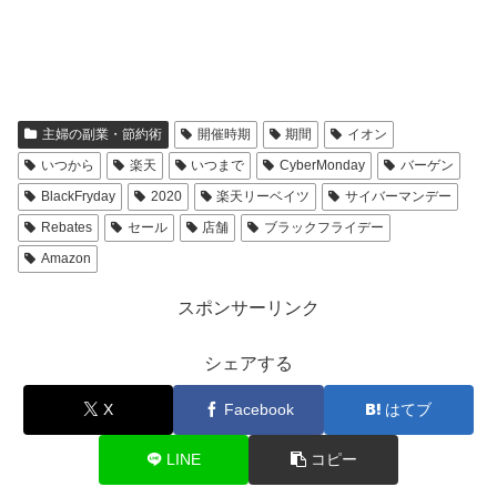
主婦の副業・節約術
開催時期
期間
イオン
いつから
楽天
いつまで
CyberMonday
バーゲン
BlackFryday
2020
楽天リーベイツ
サイバーマンデー
Rebates
セール
店舗
ブラックフライデー
Amazon
スポンサーリンク
シェアする
X
Facebook
はてブ
LINE
コピー