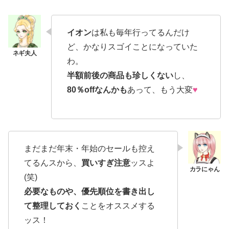
イオン
は私も毎年行ってるんだけ
ど、かなりスゴイことになっていた
わ。
半額前後の商品も珍しくない
し、
80％offなんかも
あって、もう大変
♥
まだまだ年末・年始のセールも控え
てるんスから、
買いすぎ注意
ッスよ
(笑)
必要なものや、優先順位を書き出し
て整理しておく
ことをオススメする
ッス！