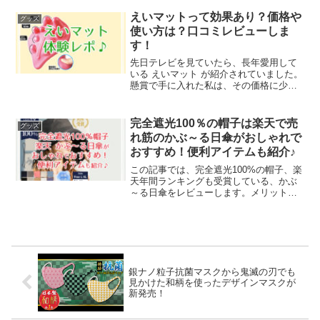
ベリー ホワイト モカの、販売期間やお値
段についてご紹介いたします♥
えいマットって効果あり？価格や
グッズ
使い方は？口コミレビューしま
す！
先日テレビを見ていたら、長年愛用して
いる えいマット が紹介されていました。
懸賞で手に入れた私は、その価格に少し
ビックリ★肩甲骨にも効果的な えいマッ
ト。改めて効果の理由や使い方を調べま
したので、紹介いたしますね。
完全遮光100％の帽子は楽天で売
グッズ
れ筋のかぶ～る日傘がおしゃれで
おすすめ！便利アイテムも紹介♪
この記事では、完全遮光100%の帽子、楽
天年間ランキングも受賞している、かぶ
～る日傘をレビューします。メリットば
かりではなく、デメリットと考えられる
点も包みかくさずお伝えしますね。ま
た、より快適にできる便利アイテムも紹
介します。それでは早速いってみましょ
う！
銀ナノ粒子抗菌マスクから鬼滅の刃でも
見かけた和柄を使ったデザインマスクが
新発売！