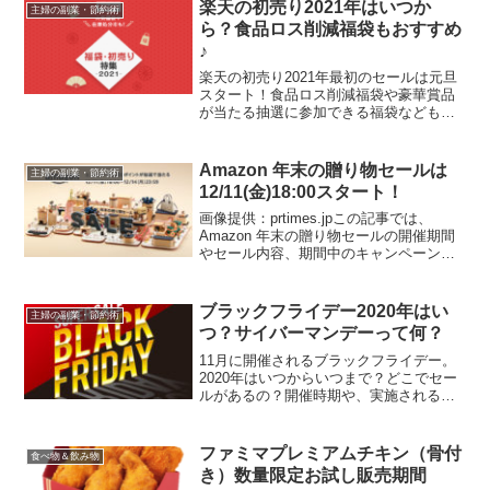
楽天の初売り2021年はいつか
主婦の副業・節約術
ら？食品ロス削減福袋もおすすめ
♪
楽天の初売り2021年最初のセールは元旦
スタート！食品ロス削減福袋や豪華賞品
が当たる抽選に参加できる福袋などもご
紹介いたします♪
Amazon 年末の贈り物セールは
主婦の副業・節約術
12/11(金)18:00スタート！
画像提供：prtimes.jpこの記事では、
Amazon 年末の贈り物セールの開催期間
やセール内容、期間中のキャンペーンな
どについてご紹介いたします！※セール
やキャンペーンの内容、および対象商品
は予告なく変更となる可能性がありま
ブラックフライデー2020年はい
主婦の副業・節約術
す。アマゾン...
つ？サイバーマンデーって何？
11月に開催されるブラックフライデー。
2020年はいつからいつまで？どこでセー
ルがあるの？開催時期や、実施される店
舗についてまとめました。
ファミマプレミアムチキン（骨付
食べ物＆飲み物
き）数量限定お試し販売期間