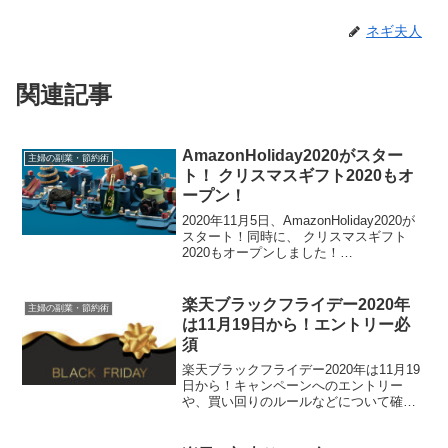
ネギ夫人
関連記事
AmazonHoliday2020がスター
主婦の副業・節約術
ト！ クリスマスギフト2020もオ
ープン！
2020年11月5日、AmazonHoliday2020が
スタート！同時に、 クリスマスギフト
2020もオープンしました！
AmazonHoliday2020は、クリスマスギフ
ト2020以外にも、お得が盛りだくさん！
くわしくご紹介いたします♥
楽天ブラックフライデー2020年
主婦の副業・節約術
は11月19日から！エントリー必
須
楽天ブラックフライデー2020年は11月19
日から！キャンペーンへのエントリー
や、買い回りのルールなどについて確認
しておきましょう♪