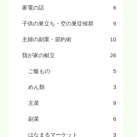
家電の話
6
子供の巣立ち・空の巣症候群
9
主婦の副業・節約術
10
我が家の献立
26
ご飯もの
5
めん類
3
主菜
9
副菜
6
はなまるマーケット
3