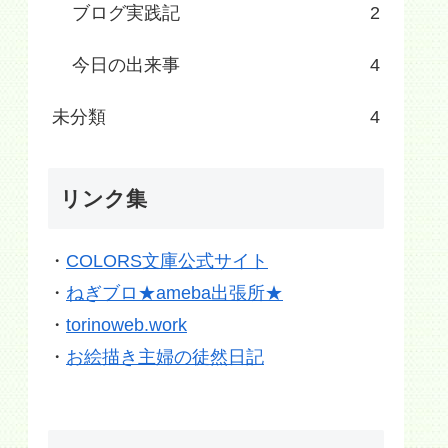
ブログ実践記
2
今日の出来事
4
未分類
4
リンク集
・
COLORS文庫公式サイト
・
ねぎブロ★ameba出張所★
・
torinoweb.work
・
お絵描き主婦の徒然日記