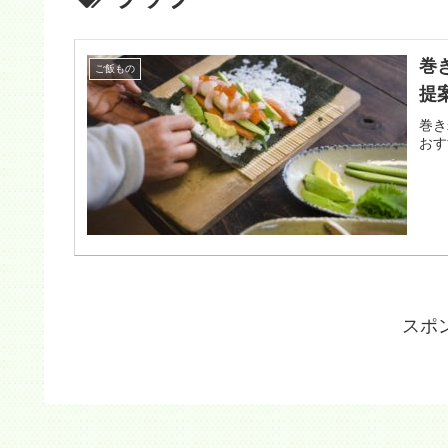
巻
ご飯もの
提
巻き
おす
スポ