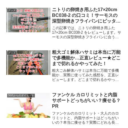
的かなど、公式に問いあわせた情報もシ
ェアします♪
ニトリの卵焼き用ふた17×20cm
グッズ
BC038-2 の口コミ！サーモスの
深型卵焼きフライパンにピッタリ
♪
この記事では、ニトリの卵焼き用ふた
17×20cm BC038-2 をレビューします。サ
ーモスの深型卵焼きフライパンに合うも
のが欲しくて買ってみたのですが、大正
解でした！だけど、やっぱり専用ではな
いから感じたデメリットなども、包みか
粗大ゴミ解体ハサミは本当に万能
グッズ
くさずお伝えしますね。
で多機能か…正直レビュー★どこ
まで切れるかやってみた！
粗大ごみ解体ハサミは本当に万能で多機
能か…実際に使ってみた感想を、正直レ
ビューします。どこまで切れるかやって
みたものも紹介します。また、みなさん
の口コミもたくさん読んだので、まとめ
ました。ご参考になりましたら幸いで
ファンケル カロリミットと内脂
50代からのダイエット
す。
サポートどっちがいい？痩せる？
PR
ファンケルのカロリミット・大人のカロ
リミットと、内脂サポートはどっちがい
いの？本当に痩せる？実際にどれも長期
摂取の経験がある私がお答えします♪