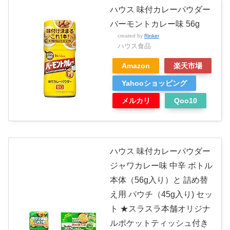
ハウス 味付カレーパウダー
バーモントカレー味 56g
created by
Rinker
ハウス食品
Amazon
楽天市場
Yahooショッピング
メルカリ
Qoo10
ハウス 味付カレーパウダー
ジャワカレー味 中辛 ボトル
本体（56g入り）と 詰め替
え用 パウチ（45g入り) セッ
ト ★スラスラ本舗オリジナ
ルポケットティッシュ付き