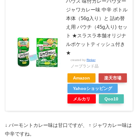
ハウス 味付カレーパウダー
ジャワカレー味 中辛 ボトル
本体（56g入り）と 詰め替
え用 パウチ（45g入り) セッ
ト ★スラスラ本舗オリジナ
ルポケットティッシュ付き
★
created by
Rinker
ノーブランド品
Amazon
楽天市場
Yahooショッピング
メルカリ
Qoo10
↓ バーモントカレー味は甘口ですが、 ↑ ジャワカレー味は
中辛ですね。