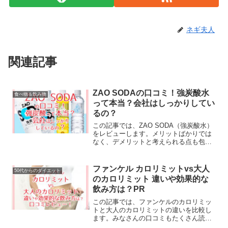
ネギ夫人
関連記事
ZAO SODAの口コミ！強炭酸水
食べ物＆飲み物
って本当？会社はしっかりしてい
るの？
この記事では、ZAO SODA（強炭酸水）
をレビューします。メリットばかりでは
なく、デメリットと考えられる点も包み
かくさずお伝えしますね。製造している
会社のことや、他のユーザーさんたちの
口コミも調べたので、まとめました。ど
ファンケル カロリミットvs大人
50代からのダイエット
うぞご覧ください。
のカロリミット 違いや効果的な
飲み方は？PR
この記事では、ファンケルのカロリミッ
トと大人のカロリミットの違いを比較し
ます。みなさんの口コミもたくさん読ん
だのでまとめました。いつ飲むのが効果