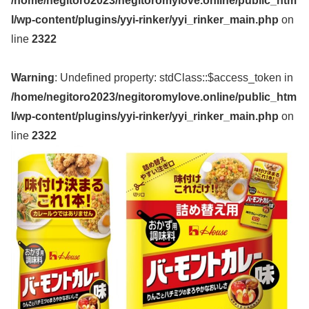
/home/negitoro2023/negitoromylove.online/public_htm
l/wp-content/plugins/yyi-rinker/yyi_rinker_main.php
on
line
2322
Warning
: Undefined property: stdClass::$access_token in
/home/negitoro2023/negitoromylove.online/public_htm
l/wp-content/plugins/yyi-rinker/yyi_rinker_main.php
on
line
2322