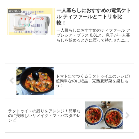
一人暮らしにおすすめの電気ケト
電化製品
ル ティファールとニトリを比
較！
一人暮らしにおすすめのティファール ア
プレシア・プラス 0.8Lと、息子が一人暮
らしを始めるときに買って持たせたニト
リ 電気ケトル ラマーレ 1.2Lの違いを比
較！口コミ・評判の他、電気ケトルの選
び方や変わり種商品もご紹介いたしま
す！
トマト缶でつくるラタトゥイユのレシピ♪
超簡単なのに絶品、完熟夏野菜を楽しも
う！
ラタトゥイユの残りをアレンジ！簡単な
のに美味しいリメイクトマトパスタのレ
シピ