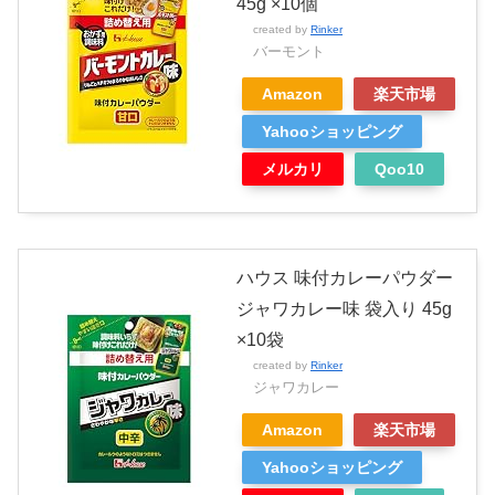
45g ×10個
created by
Rinker
バーモント
Amazon
楽天市場
Yahooショッピング
メルカリ
Qoo10
ハウス 味付カレーパウダー
ジャワカレー味 袋入り 45g
×10袋
created by
Rinker
ジャワカレー
Amazon
楽天市場
Yahooショッピング