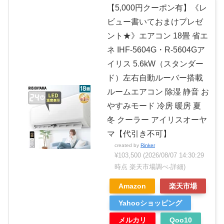
【5,000円クーポン有】《レ
ビュー書いておまけプレゼ
ント★》エアコン 18畳 省エ
ネ IHF-5604G・R-5604Gア
イリス 5.6kW（スタンダー
ド）左右自動ルーバー搭載
ルームエアコン 除湿 静音 お
やすみモード 冷房 暖房 夏
冬 クーラー アイリスオーヤ
マ【代引き不可】
created by
Rinker
¥103,500
(2026/08/07 14:30:29
時点 楽天市場調べ-
詳細)
Amazon
楽天市場
Yahooショッピング
メルカリ
Qoo10