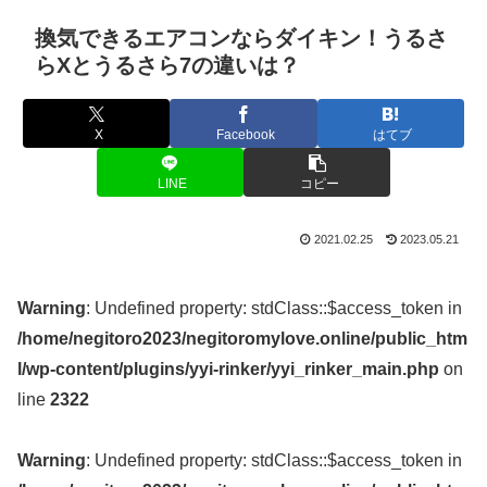
換気できるエアコンならダイキン！うるさ
らXとうるさら7の違いは？
X
Facebook
はてブ
LINE
コピー
2021.02.25
2023.05.21
Warning
: Undefined property: stdClass::$access_token in
/home/negitoro2023/negitoromylove.online/public_htm
l/wp-content/plugins/yyi-rinker/yyi_rinker_main.php
on
line
2322
Warning
: Undefined property: stdClass::$access_token in