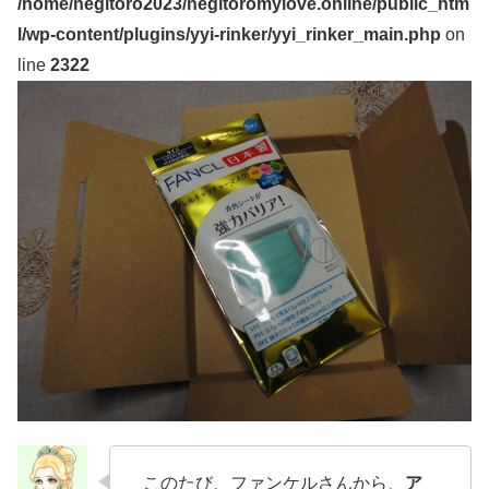
/home/negitoro2023/negitoromylove.online/public_htm
l/wp-content/plugins/yyi-rinker/yyi_rinker_main.php
on
line
2322
このたび、ファンケルさんから、
ア