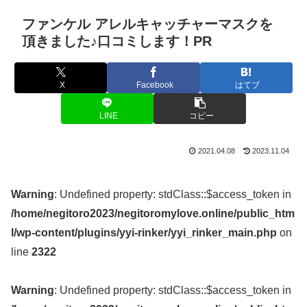
ファンケル アレルキャッチャーマスクを
頂きました♪口コミします！PR
X
Facebook
はてブ
LINE
コピー
2021.04.08
2023.11.04
Warning
: Undefined property: stdClass::$access_token in
/home/negitoro2023/negitoromylove.online/public_htm
l/wp-content/plugins/yyi-rinker/yyi_rinker_main.php
on
line
2322
Warning
: Undefined property: stdClass::$access_token in