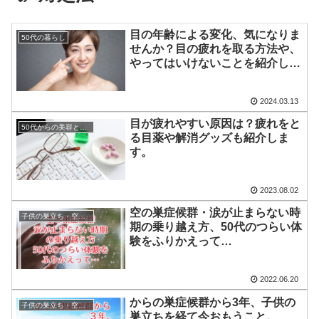
目の年齢による変化、気になりま
50代の暮らし
せんか？目の疲れを取る方法や、
やってはいけないことを紹介しま
す！
2024.03.13
目が疲れやすい原因は？疲れをと
50代からの美容と健康
る目薬や解消グッズも紹介しま
す。
2023.08.02
空の巣症候群・涙が止まらない時
子供の巣立ち・空の巣症候群
期の乗り越え方、50代のつらい体
験をふりかえって…
2022.06.20
からの巣症候群から3年、子供の
子供の巣立ち・空の巣症候群
巣立ちを経て今おもうこと。