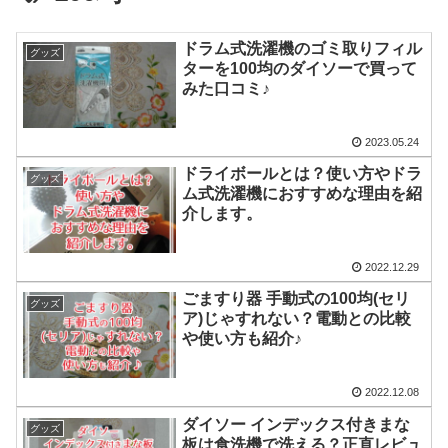
ドラム式洗濯機のゴミ取りフィル
グッズ
ターを100均のダイソーで買って
みた口コミ♪
2023.05.24
ドライボールとは？使い方やドラ
グッズ
ム式洗濯機におすすめな理由を紹
介します。
2022.12.29
ごますり器 手動式の100均(セリ
グッズ
ア)じゃすれない？電動との比較
や使い方も紹介♪
2022.12.08
ダイソー インデックス付きまな
グッズ
板は食洗機で洗える？正直レビュ