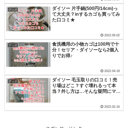
ダイソー 片手鍋(500円/14cm)っ
グッズ
て大丈夫？inするカゴも買ってみ
た口コミ★
2022.05.02
食洗機用の小物カゴは100均で十
グッズ
分！セリア・ダイソーなら2個入
りでお得♪
2022.04.18
ダイソー 毛玉取りの口コミ！売
グッズ
り場はどこ？すぐ壊れるって本
当？外し方は…そんな疑問にマル
ッとお答えいたします♪
2022.02.16