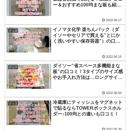
ー＆おすすめ100均まな板も紹介
♪
2022.06.17
イノマタ化学 楽ちんパック（ダ
グッズ
イソーやセリアで買える”とにか
く洗いやすい保存容器”）の口コ
ミ！
2022.06.15
ダイソー”省スペース多機能まな
グッズ
板”の口コミ！3タイプのサイズ感
やお手入れ方法は…ロングサイズ
ってどうなの？
2022.06.03
冷蔵庫にティッシュをマグネット
グッズ
で貼るならTOWERボックスホル
ダー♪100均との違いも口コミ！
2022.05.30