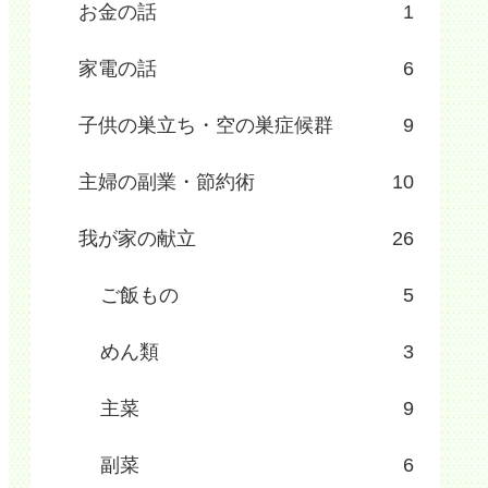
お金の話
1
家電の話
6
子供の巣立ち・空の巣症候群
9
主婦の副業・節約術
10
我が家の献立
26
ご飯もの
5
めん類
3
主菜
9
副菜
6