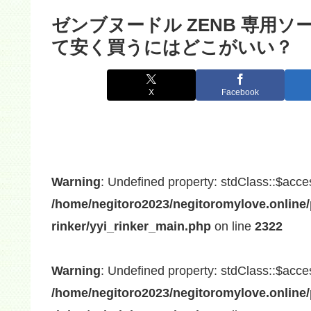
ゼンブヌードル ZENB 専用
て安く買うにはどこがいい？
X
Facebook
Warning
: Undefined property: stdClass::$acce
/home/negitoro2023/negitoromylove.online/
rinker/yyi_rinker_main.php
on line
2322
Warning
: Undefined property: stdClass::$acce
/home/negitoro2023/negitoromylove.online/