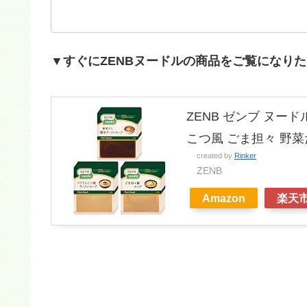
▼すぐにZENBヌードルの商品をご覧になり
ZENB ゼンブ ヌード
こつ風 ごま担々 野菜だ
created by
Rinker
ZENB
Amazon
楽天