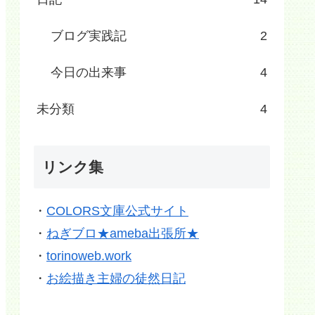
ブログ実践記
2
今日の出来事
4
未分類
4
リンク集
・
COLORS文庫公式サイト
・
ねぎブロ★ameba出張所★
・
torinoweb.work
・
お絵描き主婦の徒然日記