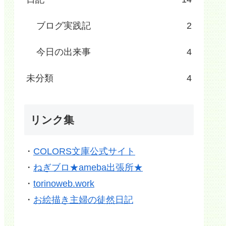
ブログ実践記
2
今日の出来事
4
未分類
4
リンク集
・
COLORS文庫公式サイト
・
ねぎブロ★ameba出張所★
・
torinoweb.work
・
お絵描き主婦の徒然日記