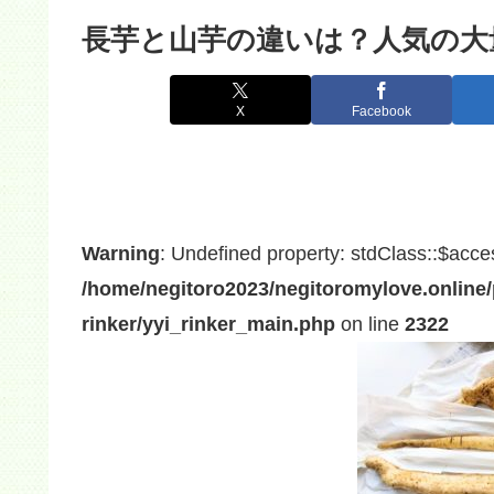
長芋と山芋の違いは？人気の大
X
Facebook
Warning
: Undefined property: stdClass::$acce
/home/negitoro2023/negitoromylove.online/
rinker/yyi_rinker_main.php
on line
2322