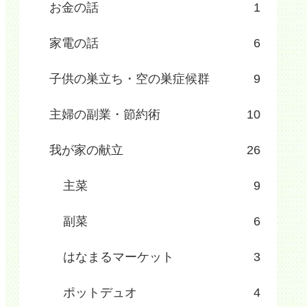
お金の話
1
家電の話
6
子供の巣立ち・空の巣症候群
9
主婦の副業・節約術
10
我が家の献立
26
主菜
9
副菜
6
はなまるマーケット
3
ポットデュオ
4