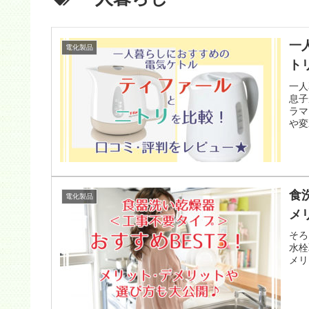
一
電化製品
ト
一人
息子
ラマ
や変
食
電化製品
メ
そろ
水栓
メリ