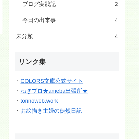
ブログ実践記
2
今日の出来事
4
未分類
4
リンク集
・
COLORS文庫公式サイト
・
ねぎブロ★ameba出張所★
・
torinoweb.work
・
お絵描き主婦の徒然日記