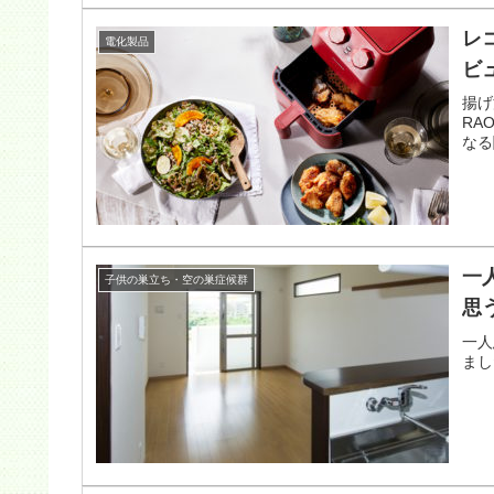
レ
電化製品
ビ
揚げ
RA
なる
一
子供の巣立ち・空の巣症候群
思
一人
まし