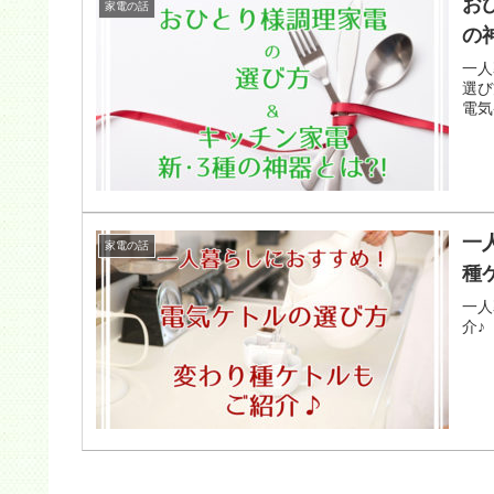
お
家電の話
の
一人
選び
電気
一
家電の話
種
一人
介♪