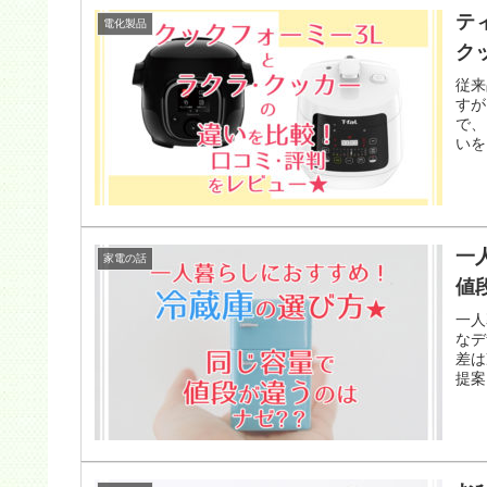
テ
電化製品
ク
従来
すが
で、
いを
一
家電の話
値
一人
なデ
差は
提案