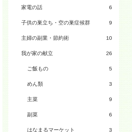
家電の話
6
子供の巣立ち・空の巣症候群
9
主婦の副業・節約術
10
我が家の献立
26
ご飯もの
5
めん類
3
主菜
9
副菜
6
はなまるマーケット
3