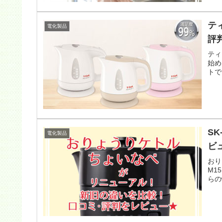
テ
電化製品
評
ティ
始め
トで
S
電化製品
ビ
おり
M1
らの